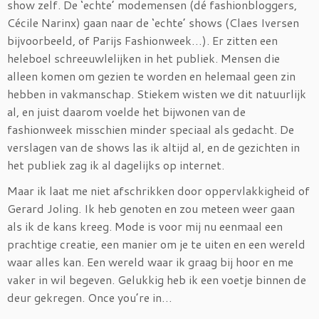
show zelf. De ‘echte’ modemensen (dé fashionbloggers,
Cécile Narinx) gaan naar de ‘echte’ shows (Claes Iversen
bijvoorbeeld, of Parijs Fashionweek…). Er zitten een
heleboel schreeuwlelijken in het publiek. Mensen die
alleen komen om gezien te worden en helemaal geen zin
hebben in vakmanschap. Stiekem wisten we dit natuurlijk
al, en juist daarom voelde het bijwonen van de
fashionweek misschien minder speciaal als gedacht. De
verslagen van de shows las ik altijd al, en de gezichten in
het publiek zag ik al dagelijks op internet.
Maar ik laat me niet afschrikken door oppervlakkigheid of
Gerard Joling. Ik heb genoten en zou meteen weer gaan
als ik de kans kreeg. Mode is voor mij nu eenmaal een
prachtige creatie, een manier om je te uiten en een wereld
waar alles kan. Een wereld waar ik graag bij hoor en me
vaker in wil begeven. Gelukkig heb ik een voetje binnen de
deur gekregen. Once you’re in…