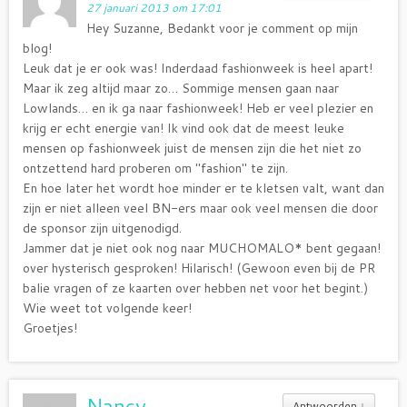
27 januari 2013 om 17:01
Hey Suzanne, Bedankt voor je comment op mijn
blog!
Leuk dat je er ook was! Inderdaad fashionweek is heel apart!
Maar ik zeg altijd maar zo… Sommige mensen gaan naar
Lowlands… en ik ga naar fashionweek! Heb er veel plezier en
krijg er echt energie van! Ik vind ook dat de meest leuke
mensen op fashionweek juist de mensen zijn die het niet zo
ontzettend hard proberen om "fashion" te zijn.
En hoe later het wordt hoe minder er te kletsen valt, want dan
zijn er niet alleen veel BN-ers maar ook veel mensen die door
de sponsor zijn uitgenodigd.
Jammer dat je niet ook nog naar MUCHOMALO* bent gegaan!
over hysterisch gesproken! Hilarisch! (Gewoon even bij de PR
balie vragen of ze kaarten over hebben net voor het begint.)
Wie weet tot volgende keer!
Groetjes!
Nancy
Antwoorden
↓