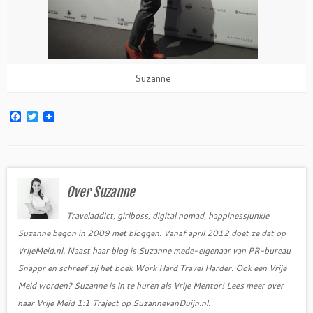
Suzanne
F
T
a
w
c
i
e
t
b
t
o
e
o
r
Over Suzanne
k
Traveladdict, girlboss, digital nomad, happinessjunkie
Suzanne begon in 2009 met bloggen. Vanaf april 2012 doet ze dat op
VrijeMeid.nl. Naast haar blog is Suzanne mede-eigenaar van PR-bureau
Snappr en schreef zij het boek Work Hard Travel Harder. Ook een Vrije
Meid worden? Suzanne is in te huren als Vrije Mentor! Lees meer over
haar Vrije Meid 1:1 Traject op SuzannevanDuijn.nl.