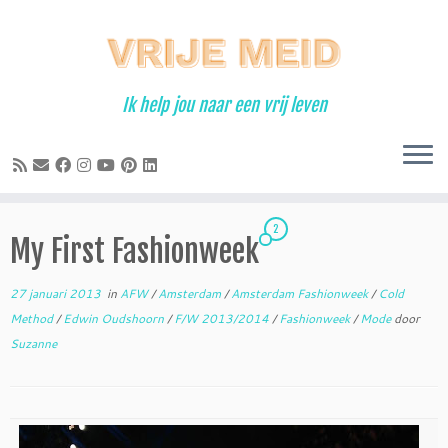
Ga
naar
inhoud
Ik help jou naar een vrij leven
2
My First Fashionweek
27 januari 2013
in
AFW
/
Amsterdam
/
Amsterdam Fashionweek
/
Cold
Method
/
Edwin Oudshoorn
/
F/W 2013/2014
/
Fashionweek
/
Mode
door
Suzanne