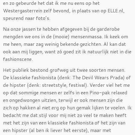
en zo gebeurde het dat ik me nu eens op het
Westergasterrein zelf bevond, in plaats van op ELLE.nl,
speurend naar foto’s.
Na onze jassen te hebben afgegeven bij de garderobe
mengden we ons in de (mooie) mensenmassa. Ik keek om
me heen, maar zag weinig bekende gezichten. Al kan dat
ook aan mij liggen, want zó goed zit ik natuurlijk niet in die
fashionscene.
Het publiek bestond grofweg uit twee soorten mensen.
De klassieke fashionista (denk: The Devil Wears Prada) of
de hipster (denk: streetstyle, festival). Verder viel het me
op dat sommige mensen er zelfs in een Pino-pak relaxed
en ongedwongen uitzien, terwijl er ook mensen zijn die
zich op hakken al niet erg op hun gemak lijken te voelen. Ik
bedacht me dat stijl voor mij niet zo veel te maken heeft
met het zijn van een klassieke fashionista of het zijn van
een hipster (al ben ik liever het eerste), maar met