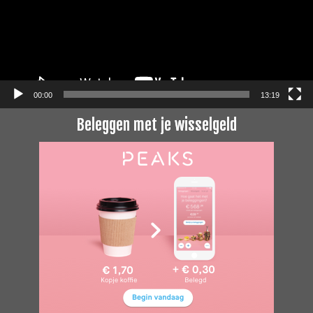
00:00
13:19
Beleggen met je wisselgeld