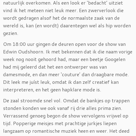
natuurlijk overkomen. Als een look er ‘bedacht’ uitziet
vind ik het meteen niet leuk meer. Een zwerverlook die
wordt gedragen alsof het de normaalste zaak van de
wereld is, kan (en wordt) daarentegen wel als hip worden
gezien.
Om 18:00 uur gingen de deuren open voor de show van
Edwin Oudshoorn. Ik met bekennen dat ik die naam vorige
week nog nooit gehoord had, maar een beetje Googelen
had mij geleerd dat het een ontwerper was van
damesmode, en dan meer ‘couture’ dan draagbare mode.
Dit leek me juíst leuk, omdat ik dan zelf creatief kan
interpreteren, en het geen hapklare mode is.
De zaal stroomde snel vol. Omdat de bankjes op trappen
stonden konden we ook vanaf rij drie alles prima zien.
Verrassend genoeg begon de show vervolgens vrijwel op
tijd. Popperige meisjes met prachtige jurkjes liepen
langzaam op romantische muziek heen en weer. Het deed