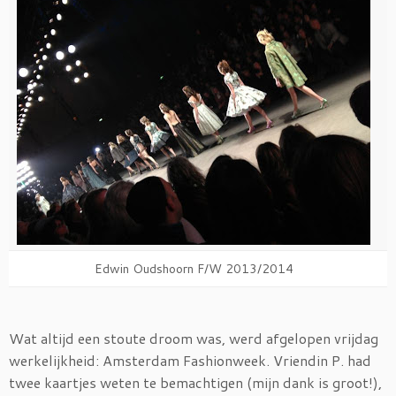
Edwin Oudshoorn F/W 2013/2014
Wat altijd een stoute droom was, werd afgelopen vrijdag
werkelijkheid: Amsterdam Fashionweek. Vriendin P. had
twee kaartjes weten te bemachtigen (mijn dank is groot!),