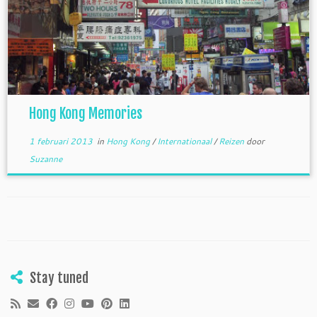
Hong Kong Memories
1 februari 2013
in
Hong Kong
/
Internationaal
/
Reizen
door
Suzanne
Stay tuned