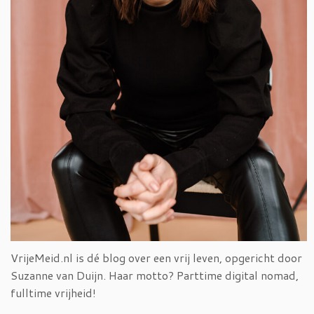
VrijeMeid.nl is dé blog over een vrij leven, opgericht door
Suzanne van Duijn. Haar motto? Parttime digital nomad,
fulltime vrijheid!