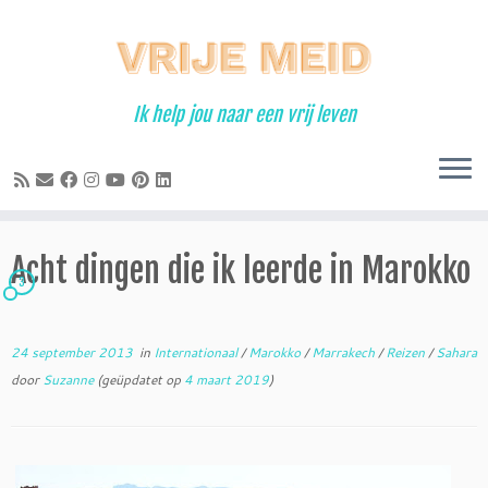
Ga
naar
inhoud
Ik help jou naar een vrij leven
Acht dingen die ik leerde in Marokko
3
24 september 2013
in
Internationaal
/
Marokko
/
Marrakech
/
Reizen
/
Sahara
door
Suzanne
(geüpdatet op
4 maart 2019
)