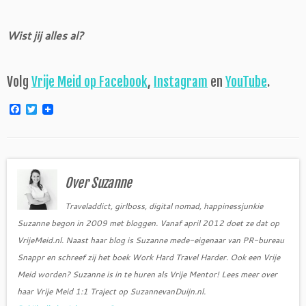
Wist jij alles al?
Volg
Vrije Meid op Facebook
,
Instagram
en
YouTube
.
F
T
a
w
c
i
e
t
b
t
o
e
o
r
Over Suzanne
k
Traveladdict, girlboss, digital nomad, happinessjunkie
Suzanne begon in 2009 met bloggen. Vanaf april 2012 doet ze dat op
VrijeMeid.nl. Naast haar blog is Suzanne mede-eigenaar van PR-bureau
Snappr en schreef zij het boek Work Hard Travel Harder. Ook een Vrije
Meid worden? Suzanne is in te huren als Vrije Mentor! Lees meer over
haar Vrije Meid 1:1 Traject op SuzannevanDuijn.nl.