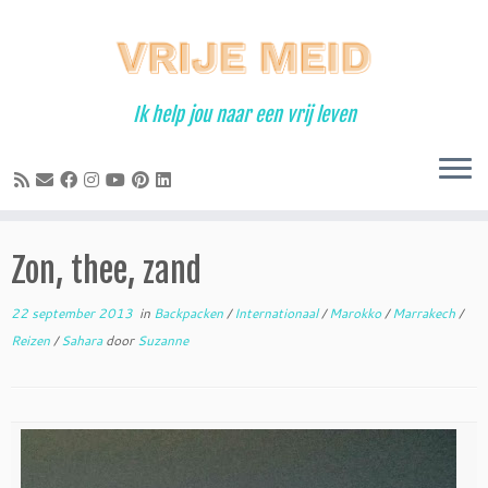
Ga
naar
inhoud
Ik help jou naar een vrij leven
Zon, thee, zand
22 september 2013
in
Backpacken
/
Internationaal
/
Marokko
/
Marrakech
/
Reizen
/
Sahara
door
Suzanne