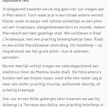
bijzondere reis.
Vrijdagavond kwamen we na nog geen vier uur vliegen aan
in Marrakech. Toch waan je je in een totaal andere wereld.
Kleine, oude straatjes met talloze winkeltjes en een plein
vol eet-kraampjes, slangenbezweerders en muziek, maken
Marrakech een heel gezellige stad. We verbleven in Riad
L’Arabesque, met een prachtig binnenplaatsje (lees: Riad)
en een echte Marokkaanse uitstraling. Dit hotelletje – op
loopafstand van het grote plein – kan ik iedereen
aanraden.
Na een heerlijk ontbijt kregen we zaterdagochtend een
stadstour door de Medina (oude stad). De fotocamera’s
konden wel aan blijven staan, want elke tien meter zag je
weer een ander prachtig muurtje, authentiek deurtje, of
schattig kraampje.
Vier uur en een Atlas gebergte later kwamen we aan bij
Auberge La Terrasse des delice, een prachtig hotelletje in