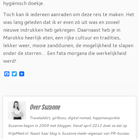
hygiënisch doekje.
Toch kan ik iedereen aanraden om deze reis te maken. Het
was lang geleden dat ik er even zó uit was en zoveel
nieuwe indrukken heb gekregen. Daarnaast heb je in
Marokko heerlijk eten, een rijke cultuur en tradities,
lekker weer, mooie zandduinen, de mogelijkheid te slapen
onder de sterren… Een fata morgana die werkelijkheid
werd!
F
T
a
w
c
i
e
t
b
t
o
e
o
r
Over Suzanne
k
Traveladdict, girlboss, digital nomad, happinessjunkie
Suzanne begon in 2009 met bloggen. Vanaf april 2012 doet ze dat op
VrijeMeid.nl. Naast haar blog is Suzanne mede-eigenaar van PR-bureau