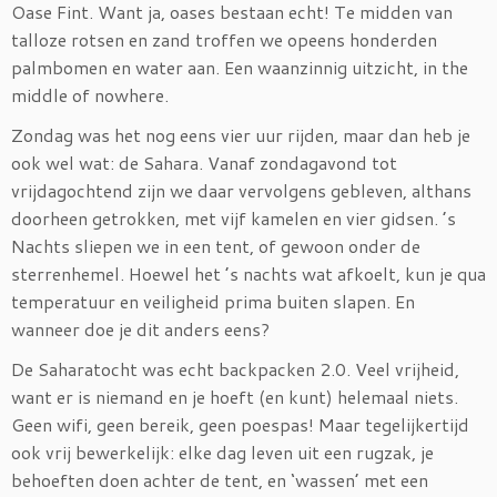
Oase Fint. Want ja, oases bestaan echt! Te midden van
talloze rotsen en zand troffen we opeens honderden
palmbomen en water aan. Een waanzinnig uitzicht, in the
middle of nowhere.
Zondag was het nog eens vier uur rijden, maar dan heb je
ook wel wat: de Sahara. Vanaf zondagavond tot
vrijdagochtend zijn we daar vervolgens gebleven, althans
doorheen getrokken, met vijf kamelen en vier gidsen. ’s
Nachts sliepen we in een tent, of gewoon onder de
sterrenhemel. Hoewel het ’s nachts wat afkoelt, kun je qua
temperatuur en veiligheid prima buiten slapen. En
wanneer doe je dit anders eens?
De Saharatocht was echt backpacken 2.0. Veel vrijheid,
want er is niemand en je hoeft (en kunt) helemaal niets.
Geen wifi, geen bereik, geen poespas! Maar tegelijkertijd
ook vrij bewerkelijk: elke dag leven uit een rugzak, je
behoeften doen achter de tent, en ‘wassen’ met een