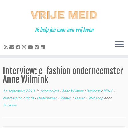
Ga
naar
inhoud
Ik help jou naar een vrij leven
Interview: e-fashion onderneemster
Anne Wilmink
14 september 2013
in
Accessoires
/
Anne Wilmink
/
Business
/
MINC
/
Mincfashion
/
Mode
/
Ondernemen
/
Riemen
/
Tassen
/
Webshop
door
Suzanne