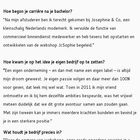
Hoe begon je carrière na je bachelor?
“Na mijn afstuderen ben ik terecht gekomen bij Josephine & Co, een
kleinschalig Nederlands modemerk. Ik vervulde de functie van
commercieel binnendienst medewerker en heb tevens het opstarten en
ontwikkelen van de webshop JcSophie begeleid.”
Hoe kwam je op het idee je eigen bedrijf op te zetten?
“
Een eigen onderneming – en dan met name een eigen label – is altijd
mijn droom geweest. Je eigen passie volgen en daar meer dan 100%
voor geven, dat leek mij wel wat. Toen in 2011 ik mijn vriend
ontmoette en ik bij hem dezelfde ambities bespeurde, was het vrijwel
meteen duidelijk dat we dit grote avontuur samen aan zouden gaan.
Met zijn tweeën kan je immers meerdere krachten bundelen en bevind je
je in een sterkere positie.”
Wat
houdt je bedrijf precies in?
“Door de opmars van webshops, onze reeds opgedane ervaring in e-