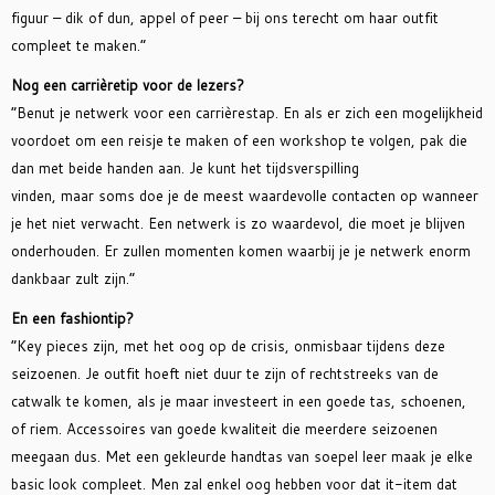
figuur – dik of dun, appel of peer – bij ons terecht om haar outfit
compleet te maken.”
Nog een carrièretip voor de lezers?
“Benut je netwerk voor een carrièrestap. En als er zich een mogelijkheid
voordoet om een reisje te maken of een workshop te volgen, pak die
dan met beide handen aan. Je kunt het tijdsverspilling
vinden, maar soms doe je de meest waardevolle contacten op wanneer
je het niet verwacht. Een netwerk is zo waardevol, die moet je blijven
onderhouden. Er zullen momenten komen waarbij je je netwerk enorm
dankbaar zult zijn.”
En een fashiontip?
“Key pieces zijn, met het oog op de crisis, onmisbaar tijdens deze
seizoenen. Je outfit hoeft niet duur te zijn of rechtstreeks van de
catwalk te komen, als je maar investeert in een goede tas, schoenen,
of riem. Accessoires van goede kwaliteit die meerdere seizoenen
meegaan dus. Met een gekleurde handtas van soepel leer maak je elke
basic look compleet. Men zal enkel oog hebben voor dat it-item dat