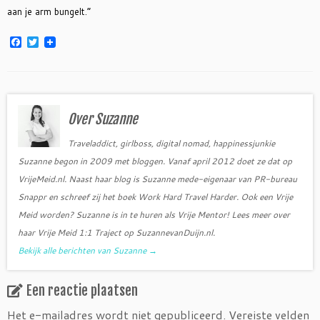
aan je arm bungelt.”
F
T
a
w
c
i
e
t
b
t
o
e
o
r
Over Suzanne
k
Traveladdict, girlboss, digital nomad, happinessjunkie
Suzanne begon in 2009 met bloggen. Vanaf april 2012 doet ze dat op
VrijeMeid.nl. Naast haar blog is Suzanne mede-eigenaar van PR-bureau
Snappr en schreef zij het boek Work Hard Travel Harder. Ook een Vrije
Meid worden? Suzanne is in te huren als Vrije Mentor! Lees meer over
haar Vrije Meid 1:1 Traject op SuzannevanDuijn.nl.
Bekijk alle berichten van Suzanne
→
Een reactie plaatsen
Het e-mailadres wordt niet gepubliceerd.
Vereiste velden