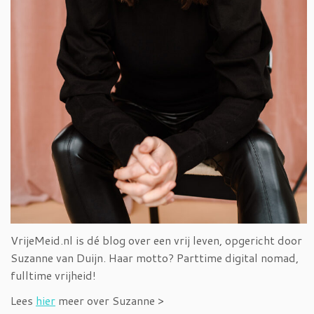
VrijeMeid.nl is dé blog over een vrij leven, opgericht door
Suzanne van Duijn. Haar motto? Parttime digital nomad,
fulltime vrijheid!
Lees
hier
meer over Suzanne >