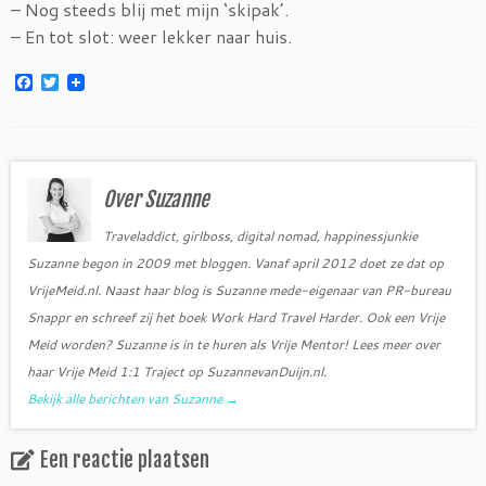
– Nog steeds blij met mijn ‘skipak’.
– En tot slot: weer lekker naar huis.
F
T
a
w
c
i
e
t
b
t
o
e
o
r
Over Suzanne
k
Traveladdict, girlboss, digital nomad, happinessjunkie
Suzanne begon in 2009 met bloggen. Vanaf april 2012 doet ze dat op
VrijeMeid.nl. Naast haar blog is Suzanne mede-eigenaar van PR-bureau
Snappr en schreef zij het boek Work Hard Travel Harder. Ook een Vrije
Meid worden? Suzanne is in te huren als Vrije Mentor! Lees meer over
haar Vrije Meid 1:1 Traject op SuzannevanDuijn.nl.
Bekijk alle berichten van Suzanne
→
Een reactie plaatsen