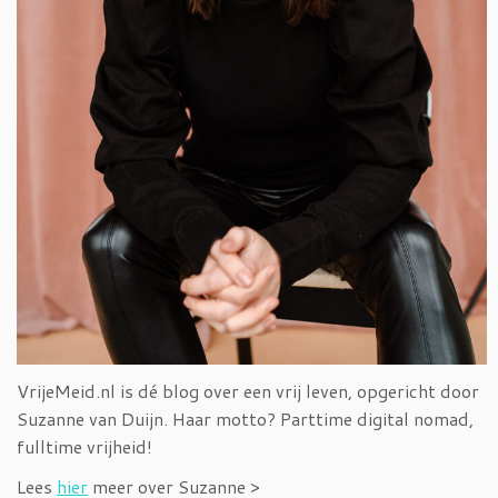
VrijeMeid.nl is dé blog over een vrij leven, opgericht door
Suzanne van Duijn. Haar motto? Parttime digital nomad,
fulltime vrijheid!
Lees
hier
meer over Suzanne >