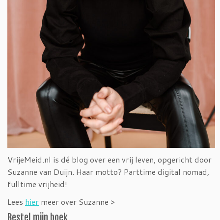
VrijeMeid.nl is dé blog over een vrij leven, opgericht door
Suzanne van Duijn. Haar motto? Parttime digital nomad,
fulltime vrijheid!
Lees
hier
meer over Suzanne >
Bestel mijn boek