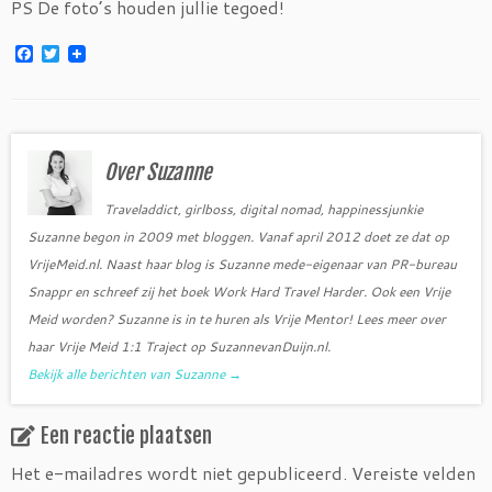
PS De foto’s houden jullie tegoed!
F
T
a
w
c
i
e
t
b
t
o
e
o
r
Over Suzanne
k
Traveladdict, girlboss, digital nomad, happinessjunkie
Suzanne begon in 2009 met bloggen. Vanaf april 2012 doet ze dat op
VrijeMeid.nl. Naast haar blog is Suzanne mede-eigenaar van PR-bureau
Snappr en schreef zij het boek Work Hard Travel Harder. Ook een Vrije
Meid worden? Suzanne is in te huren als Vrije Mentor! Lees meer over
haar Vrije Meid 1:1 Traject op SuzannevanDuijn.nl.
Bekijk alle berichten van Suzanne
→
Een reactie plaatsen
Het e-mailadres wordt niet gepubliceerd.
Vereiste velden