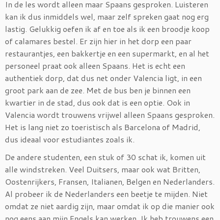
In de les wordt alleen maar Spaans gesproken. Luisteren
kan ik dus inmiddels wel, maar zelf spreken gaat nog erg
lastig. Gelukkig oefen ik af en toe als ik een broodje koop
of calamares bestel. Er zijn hier in het dorp een paar
restaurantjes, een bakkertje en een supermarkt, en al het
personeel praat ook alleen Spaans. Het is echt een
authentiek dorp, dat dus net onder Valencia ligt, in een
groot park aan de zee. Met de bus ben je binnen een
kwartier in de stad, dus ook dat is een optie. Ook in
Valencia wordt trouwens vrijwel alleen Spaans gesproken.
Het is lang niet zo toeristisch als Barcelona of Madrid,
dus ideaal voor estudiantes zoals ik.
De andere studenten, een stuk of 30 schat ik, komen uit
alle windstreken. Veel Duitsers, maar ook wat Britten,
Oostenrijkers, Fransen, Italianen, Belgen en Nederlanders.
Al probeer ik de Nederlanders een beetje te mijden. Niet
omdat ze niet aardig zijn, maar omdat ik op die manier ook
nog eens aan mijn Engels kan werken. Ik heb trouwens een