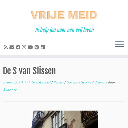
Ga
naar
inhoud
Ik help jou naar een vrij leven
De S van Slissen
2 april 2014
in
Internationaal
/
Reizen
/
Spaans
/
Spanje
/
Valencia
door
Suzanne