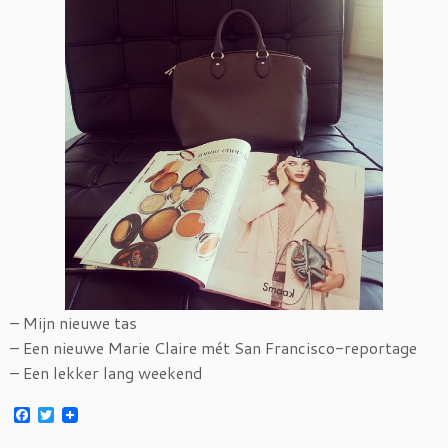
– Mijn nieuwe tas
– Een nieuwe Marie Claire mét San Francisco-reportage
– Een lekker lang weekend
F
T
a
w
c
i