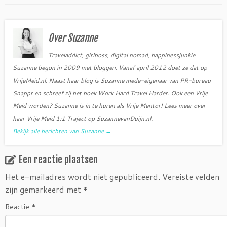
e
t
b
t
o
e
o
r
Over Suzanne
k
Traveladdict, girlboss, digital nomad, happinessjunkie
Suzanne begon in 2009 met bloggen. Vanaf april 2012 doet ze dat op
VrijeMeid.nl. Naast haar blog is Suzanne mede-eigenaar van PR-bureau
Snappr en schreef zij het boek Work Hard Travel Harder. Ook een Vrije
Meid worden? Suzanne is in te huren als Vrije Mentor! Lees meer over
haar Vrije Meid 1:1 Traject op SuzannevanDuijn.nl.
Bekijk alle berichten van Suzanne
→
Een reactie plaatsen
Het e-mailadres wordt niet gepubliceerd.
Vereiste velden
zijn gemarkeerd met
*
Reactie
*