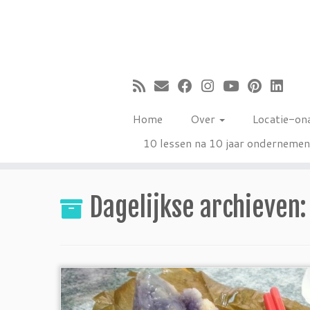
Ga
naar
inhoud
Home
Over
Locatie-on
10 lessen na 10 jaar onderneme
Dagelijkse archieven