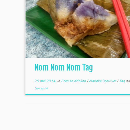
Nom Nom Nom Tag
29 mei 2014
in
Eten en drinken
/
Marieke Brouwer
/
Tag
do
Suzanne