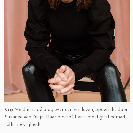
VrijeMeid.nl is dé blog over een vrij leven, opgericht door
Suzanne van Duijn. Haar motto? Parttime digital nomad,
fulltime vrijheid!