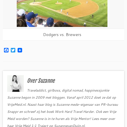
Dodgers vs. Brewers
F
T
a
w
c
i
e
t
b
t
o
e
o
r
Over Suzanne
k
Traveladdict, girlboss, digital nomad, happinessjunkie
Suzanne begon in 2009 met bloggen. Vanaf april 2012 doet ze dat op
VrijeMeid.nl. Naast haar blog is Suzanne mede-eigenaar van PR-bureau
Snappr en schreef zij het boek Work Hard Travel Harder. Ook een Vrije
Meid worden? Suzanne is in te huren als Vrije Mentor! Lees meer over
haar Vrije Meid 1:1 Traject op SuzannevanDuijn.nl.