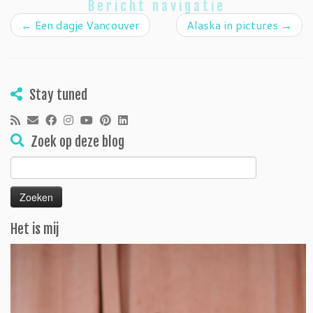
Bericht navigatie
←
Een dagje Vancouver
Alaska in pictures
→
Stay tuned
Zoek op deze blog
Zoeken
naar:
Het is mij