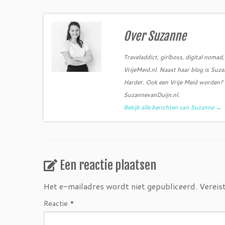
e
t
b
t
o
e
o
r
k
Over Suzanne
Traveladdict, girlboss, digital noma
VrijeMeid.nl. Naast haar blog is Su
Harder. Ook een Vrije Meid worden? S
SuzannevanDuijn.nl.
Bekijk alle berichten van Suzanne
→
Een reactie plaatsen
Het e-mailadres wordt niet gepubliceerd.
Vereis
Reactie
*