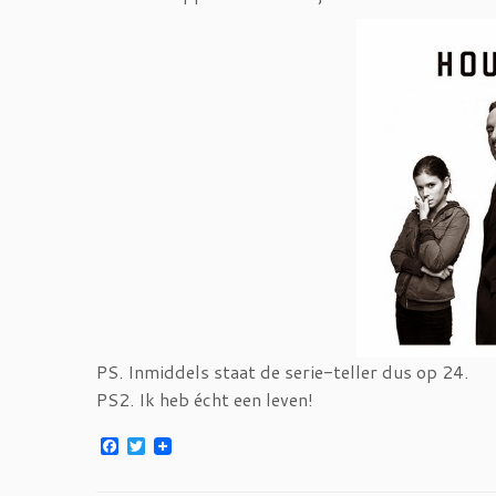
PS. Inmiddels staat de serie-teller dus op 24.
PS2. Ik heb écht een leven!
F
T
a
w
c
i