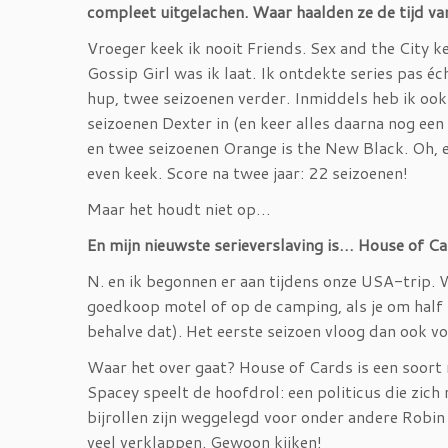
compleet uitgelachen. Waar haalden ze de tijd v
Vroeger keek ik nooit Friends. Sex and the City k
Gossip Girl was ik laat. Ik ontdekte series pas éc
hup, twee seizoenen verder. Inmiddels heb ik ook 
seizoenen Dexter in (en keer alles daarna nog een
en twee seizoenen Orange is the New Black. Oh, e
even keek. Score na twee jaar: 22 seizoenen!
Maar het houdt niet op…
En mijn nieuwste serieverslaving is… House of C
N. en ik begonnen er aan tijdens onze USA-trip. Wan
goedkoop motel of op de camping, als je om half ne
behalve dat). Het eerste seizoen vloog dan ook v
Waar het over gaat? House of Cards is een soort m
Spacey speelt de hoofdrol: een politicus die zich
bijrollen zijn weggelegd voor onder andere Robin 
veel verklappen. Gewoon kijken!