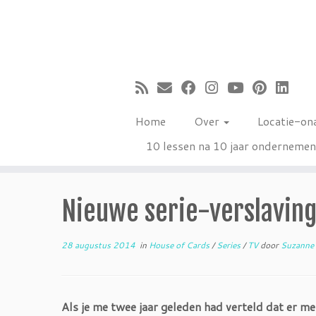
Ga
naar
inhoud
Home
Over
Locatie-on
10 lessen na 10 jaar onderneme
Nieuwe serie-verslaving
28 augustus 2014
in
House of Cards
/
Series
/
TV
door
Suzanne
Als je me twee jaar geleden had verteld dat er men