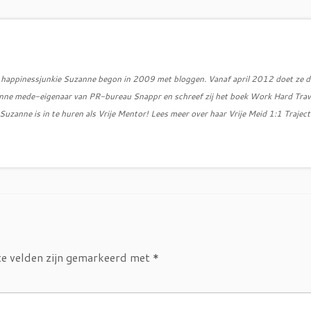
d, happinessjunkie Suzanne begon in 2009 met bloggen. Vanaf april 2012 doet ze d
zanne mede-eigenaar van PR-bureau Snappr en schreef zij het boek Work Hard Trav
uzanne is in te huren als Vrije Mentor! Lees meer over haar Vrije Meid 1:1 Traject
te velden zijn gemarkeerd met
*