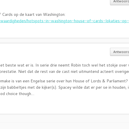
Antwoor
f Cards op de kaart van Washington:
nswaardigheden/hotspots-in-washington-house-of-cards-lokaties-op-
Antwoor
et beste wat er is. In serie drie neemt Robin toch wel het stokje over 
restatie. Niet dat de rest van de cast niet uitmuntend acteert overig
remake is van een Engelse serie over hun House of Lords & Parliament?
zijn babbeltjes met de kijker(s). Spacey wilde dat er per se in houden, i
ood choice though…