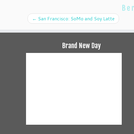
Ber
←
San Francisco: SoMo and Soy Latte
Brand New Day