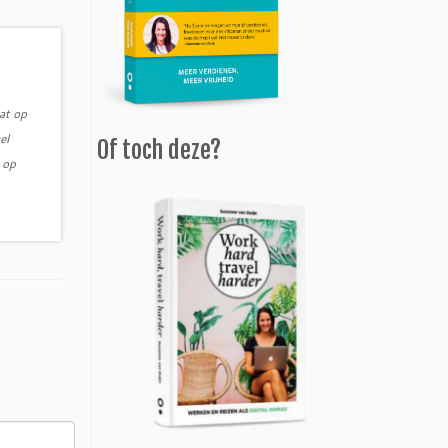
at op
el
Of toch deze?
 op