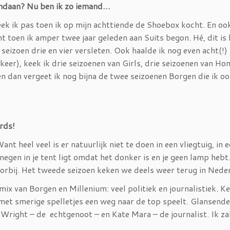
andaan? Nu ben ik zo iemand…
eek ik pas toen ik op mijn achttiende de Shoebox kocht. En o
ht toen ik amper twee jaar geleden aan Suits begon. Hé, dit is 
seizoen drie en vier versleten. Ook haalde ik nog even acht(!)
 keer), keek ik drie seizoenen van Girls, drie seizoenen van H
n dan vergeet ik nog bijna de twee seizoenen Borgen die ik o
ards!
t heel veel is er natuurlijk niet te doen in een vliegtuig, in 
gen in je tent ligt omdat het donker is en je geen lamp hebt. 
oorbij. Het tweede seizoen keken we deels weer terug in Nede
ix van Borgen en Millenium: veel politiek en journalistiek. Ke
 met smerige spelletjes een weg naar de top speelt. Glansende
Wright – de echtgenoot – en Kate Mara – de journalist. Ik zal