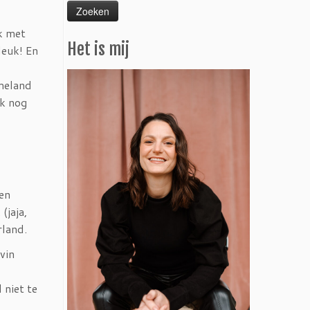
ok met
Het is mij
leuk! En
omeland
ok nog
een
(jaja,
rland.
vin
 niet te