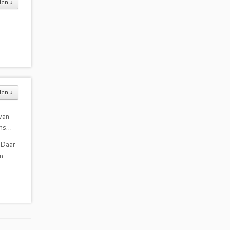
den
↓
den
↓
van
ens…
 Daar
n