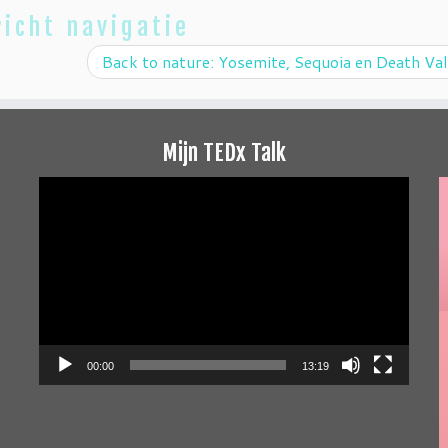
icht navigatie
Back to nature: Yosemite, Sequoia en Death Va
Mijn TEDx Talk
Videospeler
00:00
13:19