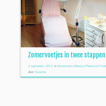
Zomervoetjes in twee stappen
3 september 2014
in
Amsterdam
/
Beauty
/
Pedicure
/
Treat
door
Suzanne