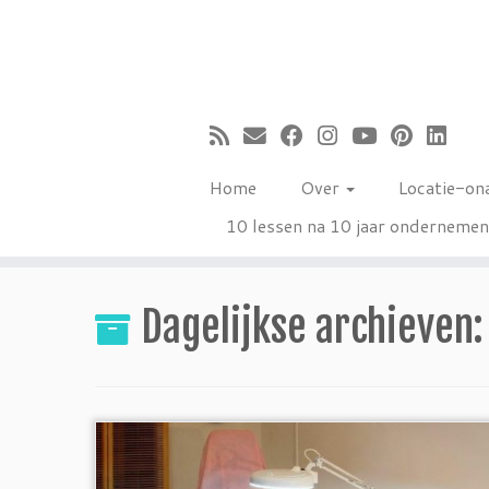
Ga
naar
inhoud
Home
Over
Locatie-on
10 lessen na 10 jaar onderneme
Dagelijkse archieven