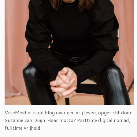
VrijeMeid.nl is dé blog over een vrij leven, opgericht door
Suzanne van Duijn. Haar motto? Parttime digital nomad,
fulltime vrijheid!