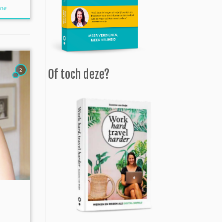
ne
2
Of toch deze?