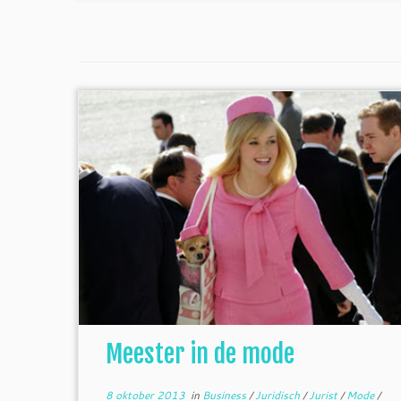
Meester in de mode
8 oktober 2013
in
Business
/
Juridisch
/
Jurist
/
Mode
/