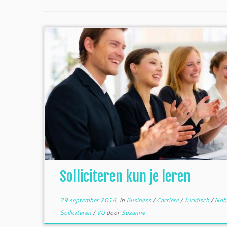
Solliciteren kun je leren
29 september 2014
in
Business
/
Carrière
/
Juridisch
/
Nob
Solliciteren
/
VU
door
Suzanne