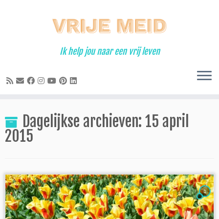
Ga
naar
inhoud
Ik help jou naar een vrij leven
Dagelijkse archieven:
15 april
2015
1