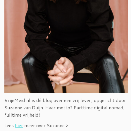
VrijeMeid.nl is dé blog over een vrij leven, opgericht door
Suzanne van Duijn. Haar motto? Parttime digital nomad,
fulltime vrijheid!
Lees
hier
meer over Suzanne >