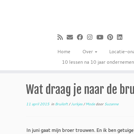
Ga
naar
inhoud
Home
Over
Locatie-on
10 lessen na 10 jaar onderneme
Wat draag je naar de bru
11 april 2015
in
Bruiloft
/
Jurkjes
/
Mode
door
Suzanne
In juni gaat mijn broer trouwen. En ik ben getuig