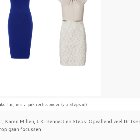
nkorf.nl, m.u.v. jurk rechtsonder (via Steps.nl)
r, Karen Millen, L.K. Bennett en Steps. Opvallend veel Brits
arop gaan focussen.