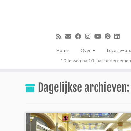
Ga
naar
inhoud
Home
Over
Locatie-on
10 lessen na 10 jaar onderneme
Dagelijkse archieven