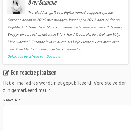
Over Suzanne
k
Traveladdict, girlboss, digital nomad, happinessjunkie
Suzanne begon in 2009 met bloggen. Vanaf april 2012 doet ze dat op
VrijeMeid.nl. Naast haar blog is Suzanne mede-eigenaar van PR-bureau
Snappr en schreef zij het boek Work Hard Travel Harder. Ook een Vrije
Meid worden? Suzanne is in te huren als Vrije Mentor! Lees meer over
haar Vrije Meid 1:1 Traject op SuzannevanDuijn.nl.
Bekijk alle berichten van Suzanne
→
Een reactie plaatsen
Het e-mailadres wordt niet gepubliceerd.
Vereiste velden
zijn gemarkeerd met
*
Reactie
*