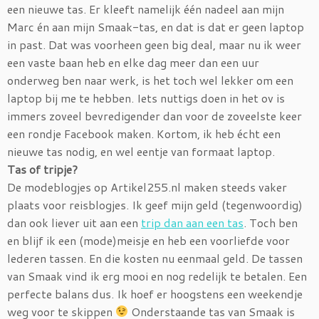
een nieuwe tas. Er kleeft namelijk één nadeel aan mijn
Marc én aan mijn Smaak-tas, en dat is dat er geen laptop
in past. Dat was voorheen geen big deal, maar nu ik weer
een vaste baan heb en elke dag meer dan een uur
onderweg ben naar werk, is het toch wel lekker om een
laptop bij me te hebben. Iets nuttigs doen in het ov is
immers zoveel bevredigender dan voor de zoveelste keer
een rondje Facebook maken. Kortom, ik heb écht een
nieuwe tas nodig, en wel eentje van formaat laptop.
Tas of tripje?
De modeblogjes op Artikel255.nl maken steeds vaker
plaats voor reisblogjes. Ik geef mijn geld (tegenwoordig)
dan ook liever uit aan een
trip dan aan een tas
. Toch ben
en blijf ik een (mode)meisje en heb een voorliefde voor
lederen tassen. En die kosten nu eenmaal geld. De tassen
van Smaak vind ik erg mooi en nog redelijk te betalen. Een
perfecte balans dus. Ik hoef er hoogstens een weekendje
weg voor te skippen
Onderstaande tas van Smaak is