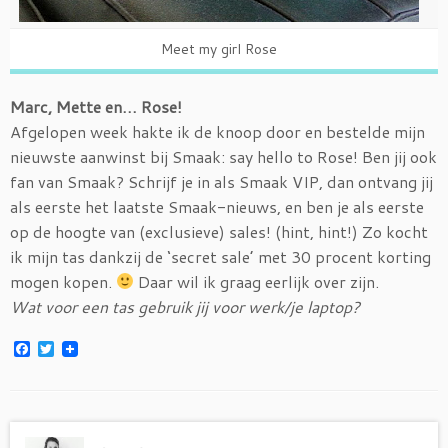
Meet my girl Rose
Marc, Mette en… Rose!
Afgelopen week hakte ik de knoop door en bestelde mijn
nieuwste aanwinst bij Smaak: say hello to Rose! Ben jij ook
fan van Smaak? Schrijf je in als Smaak VIP, dan ontvang jij
als eerste het laatste Smaak-nieuws, en ben je als eerste
op de hoogte van (exclusieve) sales! (hint, hint!) Zo kocht
ik mijn tas dankzij de ‘secret sale’ met 30 procent korting
mogen kopen.
Daar wil ik graag eerlijk over zijn.
Wat voor een tas gebruik jij voor werk/je laptop?
F
T
a
w
c
i
e
t
b
t
o
e
o
r