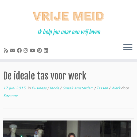
Ga
naar
inhoud
Ik help jou naar een vrij leven
De ideale tas voor werk
17 juni 2015
in
Business
/
Mode
/
Smaak Amsterdam
/
Tassen
/
Werk
door
Suzanne