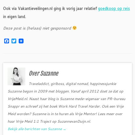
Ook via Vakantieveilingen.nl ging ik vorig jaar relatief
goedkoop op reis
in eigen land.
Deze post is (helaas) niet gesponsord
F
T
a
w
c
i
e
t
b
t
o
e
o
r
Over Suzanne
k
Traveladdict, girlboss, digital nomad, happinessjunkie
Suzanne begon in 2009 met bloggen. Vanaf april 2012 doet ze dat op
VrijeMeid.nl. Naast haar blog is Suzanne mede-eigenaar van PR-bureau
Snappr en schreef zij het boek Work Hard Travel Harder. Ook een Vrije
Meid worden? Suzanne is in te huren als Vrije Mentor! Lees meer over
haar Vrije Meid 1:1 Traject op SuzannevanDuijn.nl.
Bekijk alle berichten van Suzanne
→