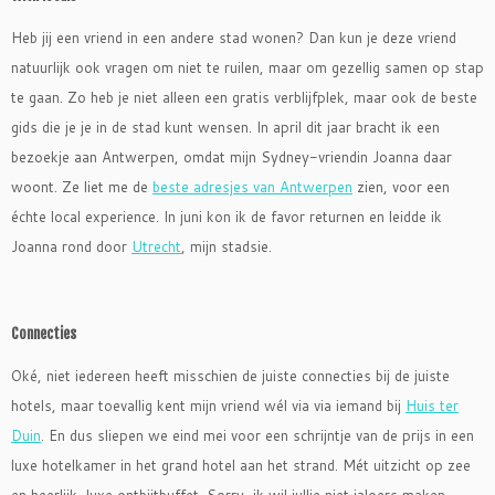
Heb jij een vriend in een andere stad wonen? Dan kun je deze vriend
natuurlijk ook vragen om niet te ruilen, maar om gezellig samen op stap
te gaan. Zo heb je niet alleen een gratis verblijfplek, maar ook de beste
gids die je je in de stad kunt wensen. In april dit jaar bracht ik een
bezoekje aan Antwerpen, omdat mijn Sydney-vriendin Joanna daar
woont. Ze liet me de
beste adresjes van Antwerpen
zien, voor een
échte local experience. In juni kon ik de favor returnen en leidde ik
Joanna rond door
Utrecht
, mijn stadsie.
Connecties
Oké, niet iedereen heeft misschien de juiste connecties bij de juiste
hotels, maar toevallig kent mijn vriend wél via via iemand bij
Huis ter
Duin
. En dus sliepen we eind mei voor een schrijntje van de prijs in een
luxe hotelkamer in het grand hotel aan het strand. Mét uitzicht op zee
en heerlijk, luxe ontbijtbuffet. Sorry, ik wil jullie niet jaloers maken,