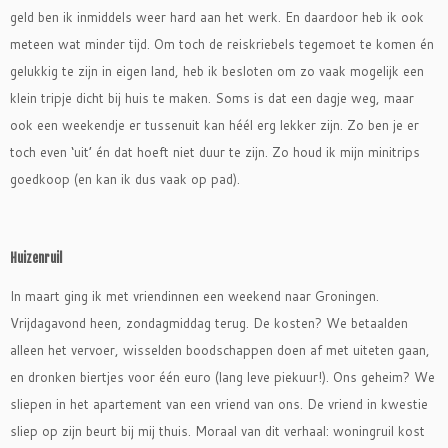
geld ben ik inmiddels weer hard aan het werk. En daardoor heb ik ook
meteen wat minder tijd. Om toch de reiskriebels tegemoet te komen én
gelukkig te zijn in eigen land, heb ik besloten om zo vaak mogelijk een
klein tripje dicht bij huis te maken. Soms is dat een dagje weg, maar
ook een weekendje er tussenuit kan héél erg lekker zijn. Zo ben je er
toch even ‘uit’ én dat hoeft niet duur te zijn. Zo houd ik mijn minitrips
goedkoop (en kan ik dus vaak op pad).
Huizenruil
In maart ging ik met vriendinnen een weekend naar Groningen.
Vrijdagavond heen, zondagmiddag terug. De kosten? We betaalden
alleen het vervoer, wisselden boodschappen doen af met uiteten gaan,
en dronken biertjes voor één euro (lang leve piekuur!). Ons geheim? We
sliepen in het apartement van een vriend van ons. De vriend in kwestie
sliep op zijn beurt bij mij thuis. Moraal van dit verhaal: woningruil kost