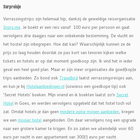
Surpreisje
Verrassingstrips zijn helemaal hip, dankzij de geweldige reisorganisatie
Srprs.me
. Je boekt er een reis vanaf
100 euro per persoon en gaat
vervolgens drie daagjes naar een onbekende bestemming. De vlucht en
het hostel zijn inbegrepen. Hoe dat kan? Waarschijnlijk kunnen ze de
prijs zo laag houden doordat ze pas kort van tevoren kijken welke
tickets en hotels er op dat moment goedkoop zijn. Ik vind het in ieder
geval een heel goed plan. Maar er zijn meer organisaties die goed(kop)e
trips aanbieden. Zo bood ook
Travelbird
laatst verrassingsreisjes aan,
en kun je bij
Hotelaanbiedingen.nl
(sowieso een goedkope tip) ook
‘Secret Hotels’ boeken. Mijn vriend en ik boekten laatst zo’n
Secret
Hotel
in Goes, en werden vervolgens opgebeld dat het hotel toch vol
zat. Omdat hotels je dan geen
mindere optie mogen aanbieden
, kregen
we een
mooier hotel
aangeboden. Om daar vervolgens nog een upgrade
naar een grotere kamer te krijgen. En zo zaten we uiteindelijk voor 60
euro per nacht in een appartement van 300(!) euro per nacht.