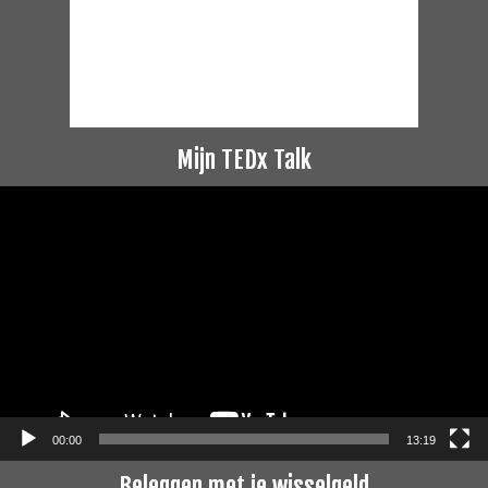
Mijn TEDx Talk
Videospeler
00:00
13:19
Beleggen met je wisselgeld