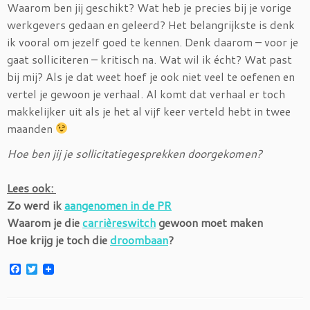
Waarom ben jij geschikt? Wat heb je precies bij je vorige
werkgevers gedaan en geleerd? Het belangrijkste is denk
ik vooral om jezelf goed te kennen. Denk daarom – voor je
gaat solliciteren – kritisch na. Wat wil ik écht? Wat past
bij mij? Als je dat weet hoef je ook niet veel te oefenen en
vertel je gewoon je verhaal. Al komt dat verhaal er toch
makkelijker uit als je het al vijf keer verteld hebt in twee
maanden
Hoe ben jij je sollicitatiegesprekken doorgekomen?
Lees ook:
Zo werd ik
aangenomen in de PR
Waarom je die
carrièreswitch
gewoon moet maken
Hoe krijg je toch die
droombaan
?
F
T
a
w
c
i
e
t