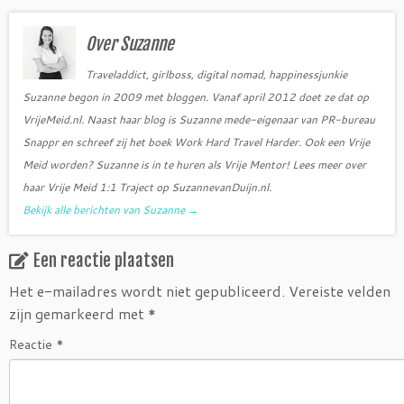
b
t
o
e
o
r
Over Suzanne
k
Traveladdict, girlboss, digital nomad, happinessjunkie
Suzanne begon in 2009 met bloggen. Vanaf april 2012 doet ze dat op
VrijeMeid.nl. Naast haar blog is Suzanne mede-eigenaar van PR-bureau
Snappr en schreef zij het boek Work Hard Travel Harder. Ook een Vrije
Meid worden? Suzanne is in te huren als Vrije Mentor! Lees meer over
haar Vrije Meid 1:1 Traject op SuzannevanDuijn.nl.
Bekijk alle berichten van Suzanne
→
Een reactie plaatsen
Het e-mailadres wordt niet gepubliceerd.
Vereiste velden
zijn gemarkeerd met
*
Reactie
*