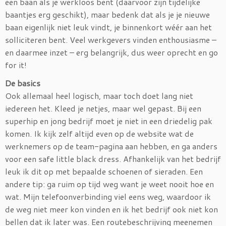
een baan als je werkloos bent (daarvoor zijn tijdelijke
baantjes erg geschikt), maar bedenk dat als je je nieuwe
baan eigenlijk niet leuk vindt, je binnenkort wéér aan het
solliciteren bent. Veel werkgevers vinden enthousiasme –
en daarmee inzet – erg belangrijk, dus weer oprecht en go
for it!
De basics
Ook allemaal heel logisch, maar toch doet lang niet
iedereen het. Kleed je netjes, maar wel gepast. Bij een
superhip en jong bedrijf moet je niet in een driedelig pak
komen. Ik kijk zelf altijd even op de website wat de
werknemers op de team-pagina aan hebben, en ga anders
voor een safe little black dress. Afhankelijk van het bedrijf
leuk ik dit op met bepaalde schoenen of sieraden. Een
andere tip: ga ruim op tijd weg want je weet nooit hoe en
wat. Mijn telefoonverbinding viel eens weg, waardoor ik
de weg niet meer kon vinden en ik het bedrijf ook niet kon
bellen dat ik later was. Een routebeschrijving meenemen