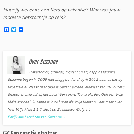
Huur jij wel eens een fiets op vakantie? Wat was jouw
mooiste fietstochtje op reis?
F
T
a
w
c
i
e
t
b
t
o
e
o
r
Over Suzanne
k
Traveladdict, girlboss, digital nomad, happinessjunkie
Suzanne begon in 2009 met bloggen. Vanaf april 2012 doet ze dat op
VrijeMeid.nl. Naast haar blog is Suzanne mede-eigenaar van PR-bureau
Snappr en schreef zij het boek Work Hard Travel Harder. Ook een Vrije
Meid worden? Suzanne is in te huren als Vrije Mentor! Lees meer over
haar Vrije Meid 1:1 Traject op SuzannevanDuijn.nl.
Bekijk alle berichten van Suzanne
→
Een reactie plaatsen