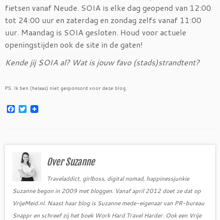
fietsen vanaf Neude. SOIA is elke dag geopend van 12:00
tot 24:00 uur en zaterdag en zondag zelfs vanaf 11:00
uur. Maandag is SOIA gesloten. Houd voor actuele
openingstijden ook de site in de gaten!
Kende jij SOIA al? Wat is jouw favo (stads)strandtent?
PS. Ik ben (helaas) niet gesponsord voor deze blog.
F
T
a
w
c
i
e
t
b
t
o
e
o
r
Over Suzanne
k
Traveladdict, girlboss, digital nomad, happinessjunkie
Suzanne begon in 2009 met bloggen. Vanaf april 2012 doet ze dat op
VrijeMeid.nl. Naast haar blog is Suzanne mede-eigenaar van PR-bureau
Snappr en schreef zij het boek Work Hard Travel Harder. Ook een Vrije