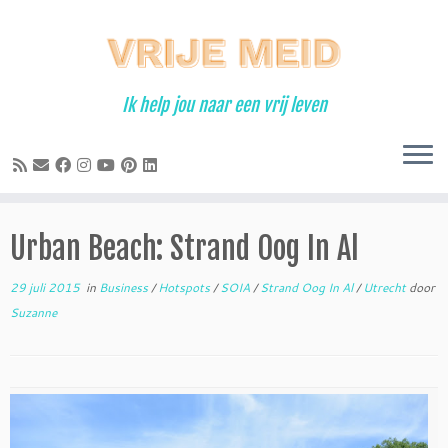
Ga
naar
inhoud
Ik help jou naar een vrij leven
Urban Beach: Strand Oog In Al
29 juli 2015
in
Business
/
Hotspots
/
SOIA
/
Strand Oog In Al
/
Utrecht
door
Suzanne