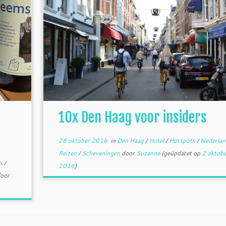
10x Den Haag voor insiders
28 oktober 2016
in
Den Haag
/
Hotel
/
Hotspots
/
Nederla
Reizen
/
Scheveningen
door
Suzanne
(geüpdatet op
2 oktobe
ts
/
2016
)
oor