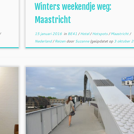
Winters weekendje weg:
Maastricht
/
15 januari 2016
in
BE41
/
Hotel
/
Hotspots
/
Maastricht
/
Nederland
/
Reizen
door
Suzanne
(geüpdatet op
3 oktober 