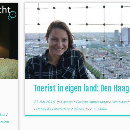
4
Toerist in eigen land: Den Haag
27 mei 2016
in
Carlton
/
Carlton Ambassador
/
Den Haag
/
/
Hotspots
/
Nederland
/
Reizen
door
Suzanne
 Lab
/
tricht