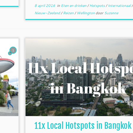
8 april 2016
in
Eten en drinken
/
Hotspots
/
Internationaal
/
Nieuw-Zeeland
/
Reizen
/
Wellington
door
Suzanne
1
11x Local Hotspots in Bangkok