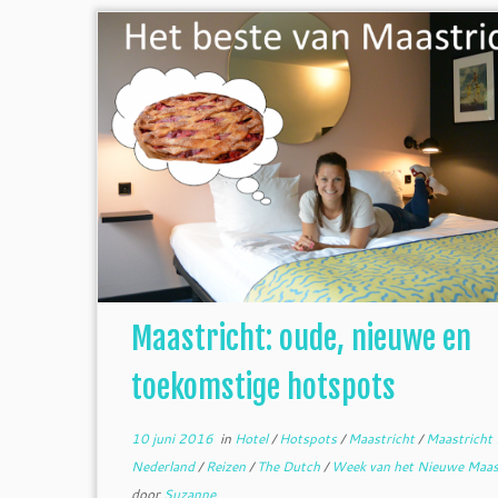
Maastricht: oude, nieuwe en
toekomstige hotspots
10 juni 2016
in
Hotel
/
Hotspots
/
Maastricht
/
Maastricht
Nederland
/
Reizen
/
The Dutch
/
Week van het Nieuwe Maas
door
Suzanne