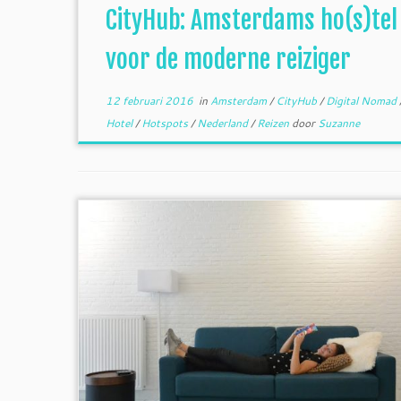
CityHub: Amsterdams ho(s)tel
voor de moderne reiziger
12 februari 2016
in
Amsterdam
/
CityHub
/
Digital Nomad
Hotel
/
Hotspots
/
Nederland
/
Reizen
door
Suzanne