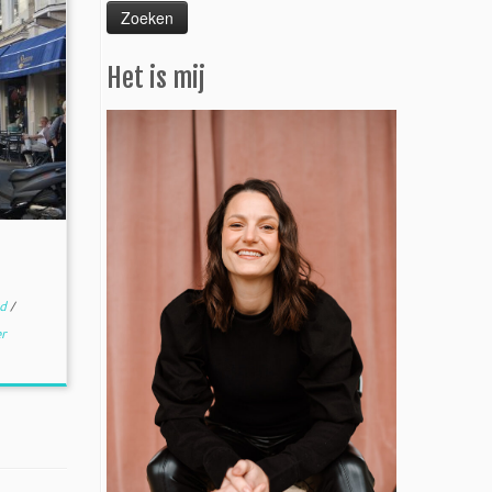
Het is mij
nd
/
r