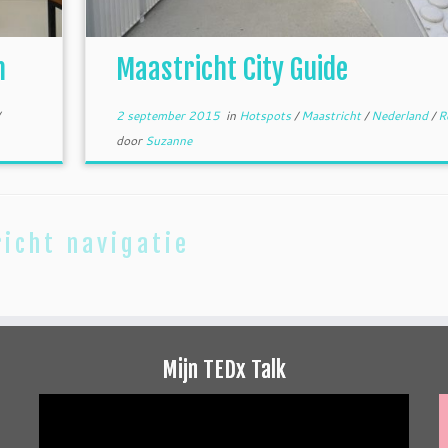
m
Maastricht City Guide
2 september 2015
in
Hotspots
/
Maastricht
/
Nederland
/
R
door
Suzanne
icht navigatie
Mijn TEDx Talk
Videospeler