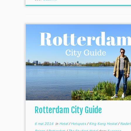
Rotterdam City Guide
6 mei 2016
in
Hotel
/
Hotspots
/
King Kong Hostel
/
Neder
Reizen
/
Rotterdam
/
The Student Hotel
door
Suzanne