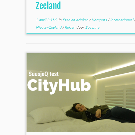
Zeeland
1 april 2016
in
Eten en drinken
/
Hotspots
/
Internationaal
Nieuw-Zeeland
/
Reizen
door
Suzanne