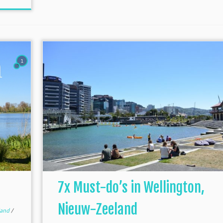
1
7x Must-do’s in Wellington,
Nieuw-Zeeland
land
/