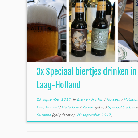
3x Speciaal biertjes drinken in
Laag-Holland
29 september 2017
in
Eten en drinken
/
Hotspot
/
Hotspo
Laag Holland
/
Nederland
/
Reizen
getagd
Speciaal biertjes
d
Suzanne
(geüpdatet op
20 september 2017
)