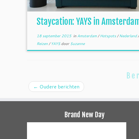
Staycation: YAYS in Amsterda
18 september 2015
in
Amsterdam
/
Hotspots
/
Nederland
/
Reizen
/
YAYS
door
Suzanne
Ber
←
Oudere berichten
Brand New Day