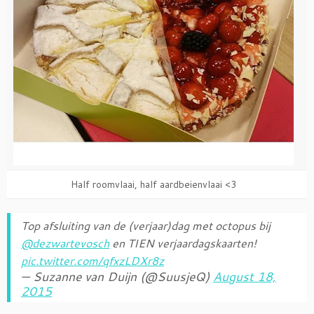
Half roomvlaai, half aardbeienvlaai <3
Top afsluiting van de (verjaar)dag met octopus bij
@dezwartevosch
en TIEN verjaardagskaarten!
pic.twitter.com/qfxzLDXr8z
— Suzanne van Duijn (@SuusjeQ)
August 18,
2015