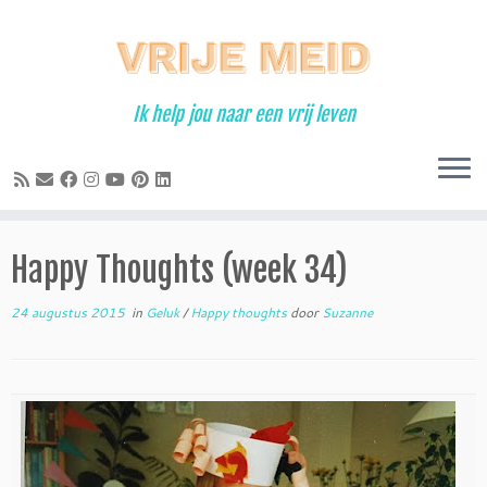
Ga
naar
inhoud
Ik help jou naar een vrij leven
Happy Thoughts (week 34)
24 augustus 2015
in
Geluk
/
Happy thoughts
door
Suzanne