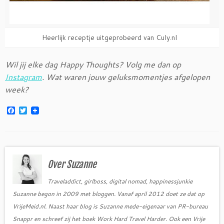
Heerlijk receptje uitgeprobeerd van Culy.nl
Wil jij elke dag Happy Thoughts? Volg me dan op
Instagram
. Wat waren jouw geluksmomentjes afgelopen
week?
F
T
a
w
c
i
e
t
b
t
o
e
o
r
Over Suzanne
k
Traveladdict, girlboss, digital nomad, happinessjunkie
Suzanne begon in 2009 met bloggen. Vanaf april 2012 doet ze dat op
VrijeMeid.nl. Naast haar blog is Suzanne mede-eigenaar van PR-bureau
Snappr en schreef zij het boek Work Hard Travel Harder. Ook een Vrije