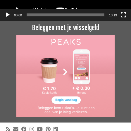
00:00
13:19
Beleggen met je wisselgeld