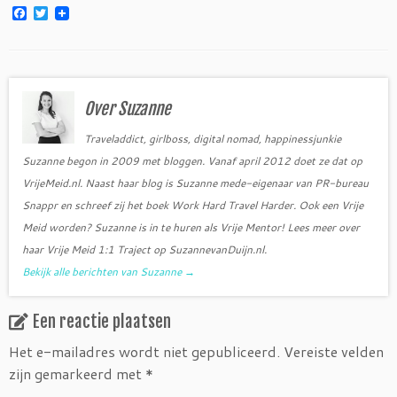
F
T
a
w
c
i
e
t
b
t
o
e
o
r
Over Suzanne
k
Traveladdict, girlboss, digital nomad, happinessjunkie
Suzanne begon in 2009 met bloggen. Vanaf april 2012 doet ze dat op
VrijeMeid.nl. Naast haar blog is Suzanne mede-eigenaar van PR-bureau
Snappr en schreef zij het boek Work Hard Travel Harder. Ook een Vrije
Meid worden? Suzanne is in te huren als Vrije Mentor! Lees meer over
haar Vrije Meid 1:1 Traject op SuzannevanDuijn.nl.
Bekijk alle berichten van Suzanne
→
Een reactie plaatsen
Het e-mailadres wordt niet gepubliceerd.
Vereiste velden
zijn gemarkeerd met
*