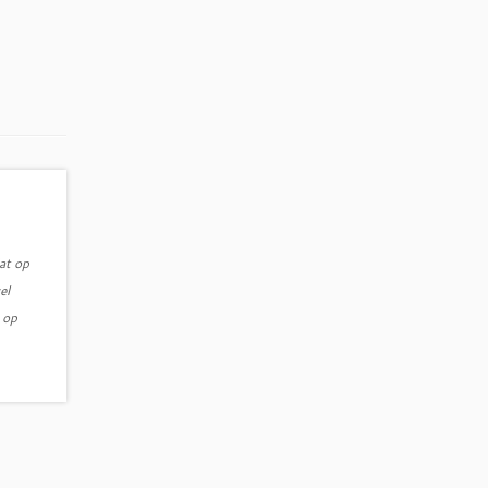
at op
el
 op