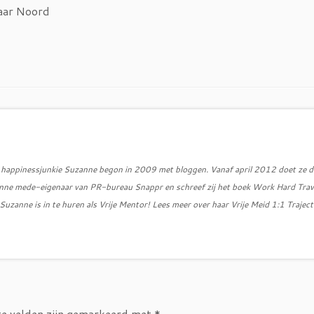
naar Noord
d, happinessjunkie Suzanne begon in 2009 met bloggen. Vanaf april 2012 doet ze d
zanne mede-eigenaar van PR-bureau Snappr en schreef zij het boek Work Hard Trav
uzanne is in te huren als Vrije Mentor! Lees meer over haar Vrije Meid 1:1 Traject
te velden zijn gemarkeerd met
*