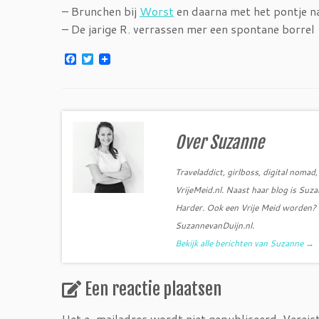
– Brunchen bij
Worst
en daarna met het pontje 
– De jarige R. verrassen mer een spontane borrel
F
T
a
w
c
i
e
t
b
t
o
e
o
r
k
Over Suzanne
Traveladdict, girlboss, digital noma
VrijeMeid.nl. Naast haar blog is Su
Harder. Ook een Vrije Meid worden? S
SuzannevanDuijn.nl.
Bekijk alle berichten van Suzanne
→
Een reactie plaatsen
Het e-mailadres wordt niet gepubliceerd.
Vereis