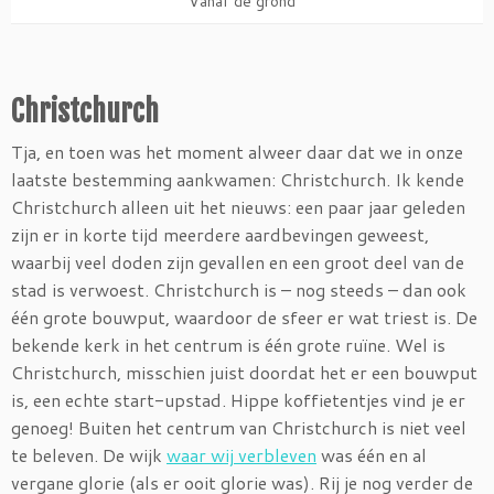
Vanaf de grond
Christchurch
Tja, en toen was het moment alweer daar dat we in onze
laatste bestemming aankwamen: Christchurch. Ik kende
Christchurch alleen uit het nieuws: een paar jaar geleden
zijn er in korte tijd meerdere aardbevingen geweest,
waarbij veel doden zijn gevallen en een groot deel van de
stad is verwoest. Christchurch is – nog steeds – dan ook
één grote bouwput, waardoor de sfeer er wat triest is. De
bekende kerk in het centrum is één grote ruïne. Wel is
Christchurch, misschien juist doordat het er een bouwput
is, een echte start-upstad. Hippe koffietentjes vind je er
genoeg! Buiten het centrum van Christchurch is niet veel
te beleven. De wijk
waar wij verbleven
was één en al
vergane glorie (als er ooit glorie was). Rij je nog verder de