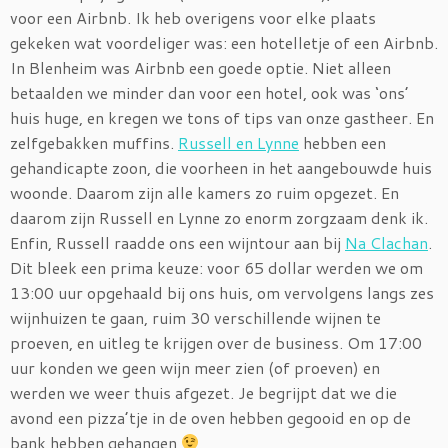
voor een Airbnb. Ik heb overigens voor elke plaats
gekeken wat voordeliger was: een hotelletje of een Airbnb.
In Blenheim was Airbnb een goede optie. Niet alleen
betaalden we minder dan voor een hotel, ook was ‘ons’
huis huge, en kregen we tons of tips van onze gastheer. En
zelfgebakken muffins.
Russell en Lynne
hebben een
gehandicapte zoon, die voorheen in het aangebouwde huis
woonde. Daarom zijn alle kamers zo ruim opgezet. En
daarom zijn Russell en Lynne zo enorm zorgzaam denk ik.
Enfin, Russell raadde ons een wijntour aan bij
Na Clachan
.
Dit bleek een prima keuze: voor 65 dollar werden we om
13:00 uur opgehaald bij ons huis, om vervolgens langs zes
wijnhuizen te gaan, ruim 30 verschillende wijnen te
proeven, en uitleg te krijgen over de business. Om 17:00
uur konden we geen wijn meer zien (of proeven) en
werden we weer thuis afgezet. Je begrijpt dat we die
avond een pizza’tje in de oven hebben gegooid en op de
bank hebben gehangen