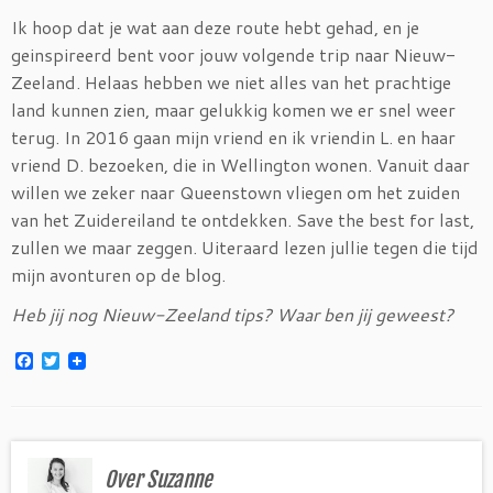
Ik hoop dat je wat aan deze route hebt gehad, en je
geinspireerd bent voor jouw volgende trip naar Nieuw-
Zeeland. Helaas hebben we niet alles van het prachtige
land kunnen zien, maar gelukkig komen we er snel weer
terug. In 2016 gaan mijn vriend en ik vriendin L. en haar
vriend D. bezoeken, die in Wellington wonen. Vanuit daar
willen we zeker naar Queenstown vliegen om het zuiden
van het Zuidereiland te ontdekken. Save the best for last,
zullen we maar zeggen. Uiteraard lezen jullie tegen die tijd
mijn avonturen op de blog.
Heb jij nog Nieuw-Zeeland tips? Waar ben jij geweest?
F
T
a
w
c
i
e
t
b
t
o
e
o
r
Over Suzanne
k