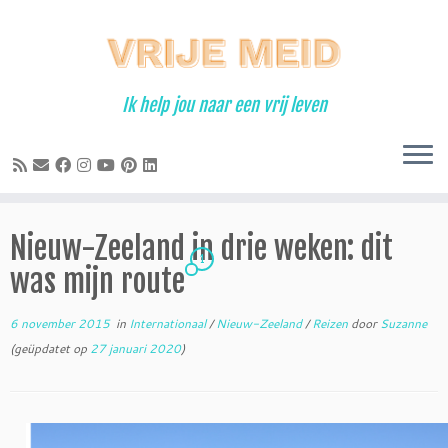
Ga
naar
inhoud
Ik help jou naar een vrij leven
Nieuw-Zeeland in drie weken: dit
1
was mijn route
6 november 2015
in
Internationaal
/
Nieuw-Zeeland
/
Reizen
door
Suzanne
(geüpdatet op
27 januari 2020
)