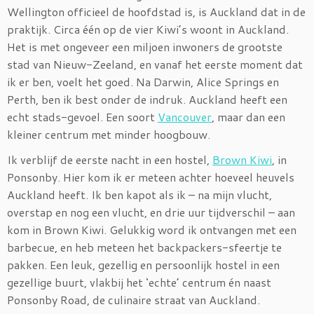
Wellington officieel de hoofdstad is, is Auckland dat in de
praktijk. Circa één op de vier Kiwi’s woont in Auckland.
Het is met ongeveer een miljoen inwoners de grootste
stad van Nieuw-Zeeland, en vanaf het eerste moment dat
ik er ben, voelt het goed. Na Darwin, Alice Springs en
Perth, ben ik best onder de indruk. Auckland heeft een
echt stads-gevoel. Een soort
Vancouver
, maar dan een
kleiner centrum met minder hoogbouw.
Ik verblijf de eerste nacht in een hostel,
Brown Kiwi
, in
Ponsonby. Hier kom ik er meteen achter hoeveel heuvels
Auckland heeft. Ik ben kapot als ik – na mijn vlucht,
overstap en nog een vlucht, en drie uur tijdverschil – aan
kom in Brown Kiwi. Gelukkig word ik ontvangen met een
barbecue, en heb meteen het backpackers-sfeertje te
pakken. Een leuk, gezellig en persoonlijk hostel in een
gezellige buurt, vlakbij het ‘echte’ centrum én naast
Ponsonby Road, de culinaire straat van Auckland.