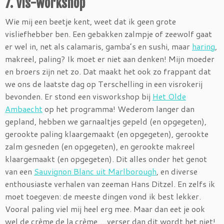
7. Vis-workshop
Wie mij een beetje kent, weet dat ik geen grote
visliefhebber ben. Een gebakken zalmpje of zeewolf gaat
er wel in, net als calamaris, gamba’s en sushi, maar
haring
,
makreel, paling? Ik moet er niet aan denken! Mijn moeder
en broers zijn net zo. Dat maakt het ook zo frappant dat
we ons de laatste dag op Terschelling in een visrokerij
bevonden. Er stond een visworkshop bij
Het Olde
Ambaecht
op het programma! Wederom langer dan
gepland, hebben we garnaaltjes gepeld (en opgegeten),
gerookte paling klaargemaakt (en opgegeten), gerookte
zalm gesneden (en opgegeten), en gerookte makreel
klaargemaakt (en opgegeten). Dit alles onder het genot
van een
Sauvignon Blanc uit Marlborough
, en diverse
enthousiaste verhalen van zeeman Hans Ditzel. En zelfs ik
moet toegeven: de meeste dingen vond ik best lekker.
Vooral paling viel mij heel erg mee. Maar dan eet je ook
wel de crème de la crème… verser dan dit wordt het niet!