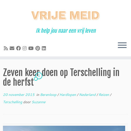
Ga
naar
inhoud
Ik help jou naar een vrij leven
Zeven keer doen op Terschelling in
1
de herfst
20 november 2015
in
Berenloop
/
Hardlopen
/
Nederland
/
Reizen
/
Terschelling
door
Suzanne