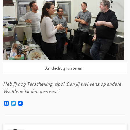
Aandachtig luisteren
Heb jij nog Terschelling-tips? Ben jij wel eens op andere
Waddeneilanden geweest?
F
T
a
w
c
i
e
t
b
t
o
e