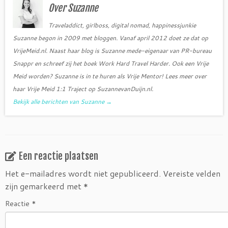
o
r
Over Suzanne
k
Traveladdict, girlboss, digital nomad, happinessjunkie
Suzanne begon in 2009 met bloggen. Vanaf april 2012 doet ze dat op
VrijeMeid.nl. Naast haar blog is Suzanne mede-eigenaar van PR-bureau
Snappr en schreef zij het boek Work Hard Travel Harder. Ook een Vrije
Meid worden? Suzanne is in te huren als Vrije Mentor! Lees meer over
haar Vrije Meid 1:1 Traject op SuzannevanDuijn.nl.
Bekijk alle berichten van Suzanne
→
Een reactie plaatsen
Het e-mailadres wordt niet gepubliceerd.
Vereiste velden
zijn gemarkeerd met
*
Reactie
*