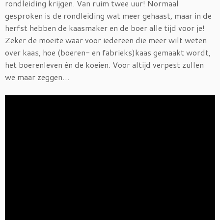
rondleiding krijgen. Van ruim twee uur! Normaal
gesproken is de rondleiding wat meer gehaast, maar in de
herfst hebben de kaasmaker en de boer alle tijd voor je!
Zeker de moeite waar voor iedereen die meer wilt weten
over kaas, hoe (boeren- en fabrieks)kaas gemaakt wordt,
het boerenleven én de koeien. Voor altijd verpest zullen
we maar zeggen…