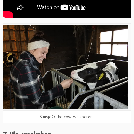
SuusjeQ the cow whisperer