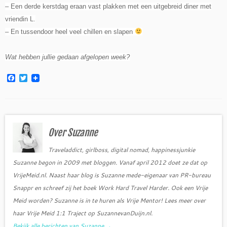
– Een derde kerstdag eraan vast plakken met een uitgebreid diner met
vriendin L.
– En tussendoor heel veel chillen en slapen
Wat hebben jullie gedaan afgelopen week?
F
T
a
w
c
i
e
t
b
t
o
e
o
r
Over Suzanne
k
Traveladdict, girlboss, digital nomad, happinessjunkie
Suzanne begon in 2009 met bloggen. Vanaf april 2012 doet ze dat op
VrijeMeid.nl. Naast haar blog is Suzanne mede-eigenaar van PR-bureau
Snappr en schreef zij het boek Work Hard Travel Harder. Ook een Vrije
Meid worden? Suzanne is in te huren als Vrije Mentor! Lees meer over
haar Vrije Meid 1:1 Traject op SuzannevanDuijn.nl.
Bekijk alle berichten van Suzanne
→