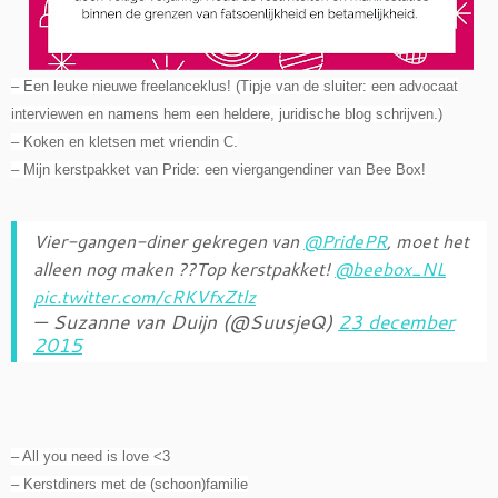
– Een leuke nieuwe freelanceklus! (Tipje van de sluiter: een advocaat
interviewen en namens hem een heldere, juridische blog schrijven.)
– Koken en kletsen met vriendin C.
– Mijn kerstpakket van Pride: een viergangendiner van Bee Box!
Vier-gangen-diner gekregen van
@PridePR
, moet het
alleen nog maken ??Top kerstpakket!
@beebox_NL
pic.twitter.com/cRKVfxZtlz
— Suzanne van Duijn (@SuusjeQ)
23 december
2015
– All you need is love <3
– Kerstdiners met de (schoon)familie