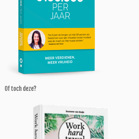
Of toch deze?