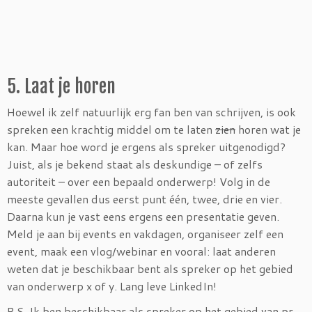
5. Laat je horen
Hoewel ik zelf natuurlijk erg fan ben van schrijven, is ook
spreken een krachtig middel om te laten
zien
horen wat je
kan. Maar hoe word je ergens als spreker uitgenodigd?
Juist, als je bekend staat als deskundige – of zelfs
autoriteit – over een bepaald onderwerp! Volg in de
meeste gevallen dus eerst punt één, twee, drie en vier.
Daarna kun je vast eens ergens een presentatie geven.
Meld je aan bij events en vakdagen, organiseer zelf een
event, maak een vlog/webinar en vooral: laat anderen
weten dat je beschikbaar bent als spreker op het gebied
van onderwerp x of y. Lang leve LinkedIn!
P.S. Ik ben beschikbaar als spreker op het gebied van pr,