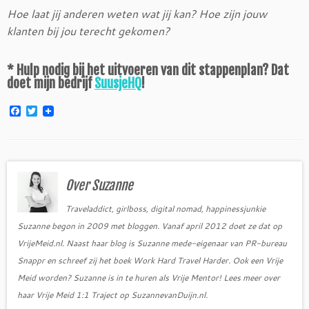
Hoe laat jij anderen weten wat jij kan? Hoe zijn jouw
klanten bij jou terecht gekomen?
* Hulp nodig bij het uitvoeren van dit stappenplan? Dat
doet mijn bedrijf
SuusjeHQ
!
F
T
a
w
c
i
e
t
b
t
o
e
o
r
Over Suzanne
k
Traveladdict, girlboss, digital nomad, happinessjunkie
Suzanne begon in 2009 met bloggen. Vanaf april 2012 doet ze dat op
VrijeMeid.nl. Naast haar blog is Suzanne mede-eigenaar van PR-bureau
Snappr en schreef zij het boek Work Hard Travel Harder. Ook een Vrije
Meid worden? Suzanne is in te huren als Vrije Mentor! Lees meer over
haar Vrije Meid 1:1 Traject op SuzannevanDuijn.nl.