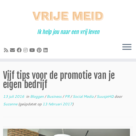
Ga
naar
inhoud
Ik help jou naar een vrij leven
Vijf tips voor de promotie van je
eigen bedrijf
13 juli 2016
in
Bloggen
/
Business
/
PR
/
Social Media
/
SuusjeHQ
door
Suzanne
(geüpdatet op
13 februari 2017
)