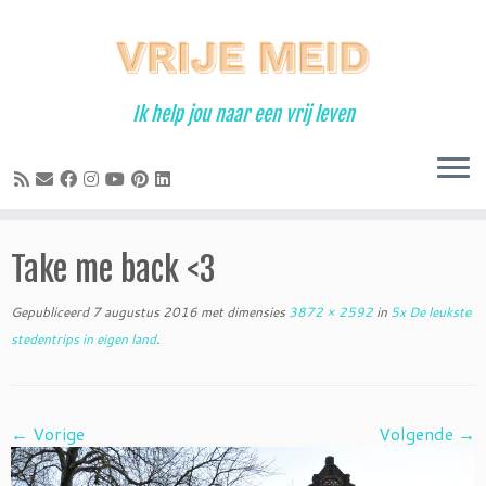
Ga
naar
inhoud
Ik help jou naar een vrij leven
Take me back <3
Gepubliceerd
7 augustus 2016
met dimensies
3872 × 2592
in
5x De leukste
stedentrips in eigen land
.
← Vorige
Volgende →