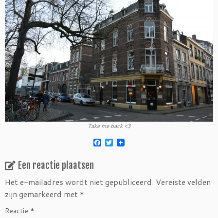
Take me back <3
F
T
a
w
c
i
Een reactie plaatsen
e
t
b
t
o
e
Het e-mailadres wordt niet gepubliceerd.
Vereiste velden
o
r
zijn gemarkeerd met
*
k
Reactie
*