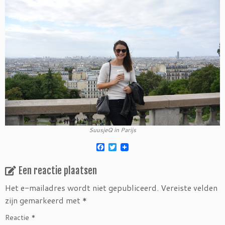
SuusjeQ in Parijs
F
T
a
w
c
i
Een reactie plaatsen
e
t
b
t
o
e
Het e-mailadres wordt niet gepubliceerd.
Vereiste velden
o
r
zijn gemarkeerd met
*
k
Reactie
*