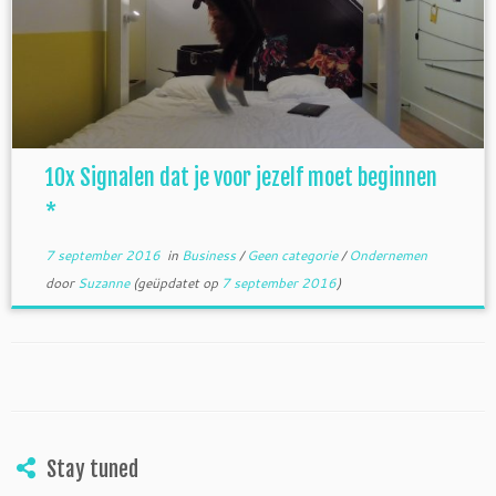
10x Signalen dat je voor jezelf moet beginnen
*
7 september 2016
in
Business
/
Geen categorie
/
Ondernemen
door
Suzanne
(geüpdatet op
7 september 2016
)
Stay tuned