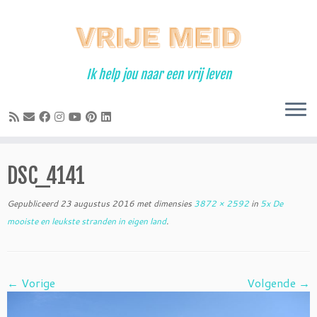
Ga
naar
inhoud
Ik help jou naar een vrij leven
DSC_4141
Gepubliceerd
23 augustus 2016
met dimensies
3872 × 2592
in
5x De
mooiste en leukste stranden in eigen land
.
← Vorige
Volgende →