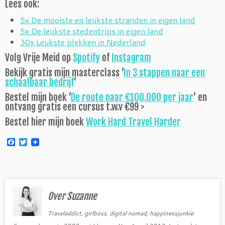
Lees ook:
5x De mooiste en leukste stranden in eigen land
5x De leukste stedentrips in eigen land
30x Leukste plekken in Nederland
Volg Vrije Meid op
Spotify
of
Instagram
Bekijk gratis mijn masterclass ‘
In 3 stappen naar een
schaalbaar bedrijf
‘
Bestel mijn boek ‘
De route naar €100.000 per jaar
‘ en
ontvang gratis een cursus t.w.v €99 >
Bestel hier mijn boek
Work Hard Travel Harder
F
T
a
w
c
i
e
t
b
t
o
e
o
r
Over Suzanne
k
Traveladdict, girlboss, digital nomad, happinessjunkie