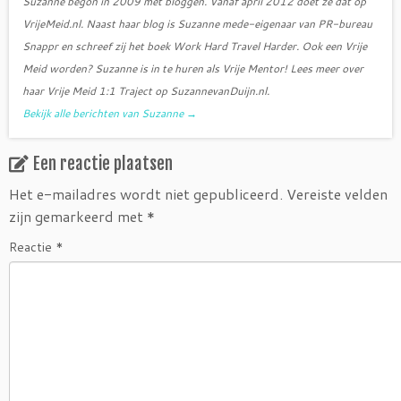
Suzanne begon in 2009 met bloggen. Vanaf april 2012 doet ze dat op
VrijeMeid.nl. Naast haar blog is Suzanne mede-eigenaar van PR-bureau
Snappr en schreef zij het boek Work Hard Travel Harder. Ook een Vrije
Meid worden? Suzanne is in te huren als Vrije Mentor! Lees meer over
haar Vrije Meid 1:1 Traject op SuzannevanDuijn.nl.
Bekijk alle berichten van Suzanne
→
Een reactie plaatsen
Het e-mailadres wordt niet gepubliceerd.
Vereiste velden
zijn gemarkeerd met
*
Reactie
*