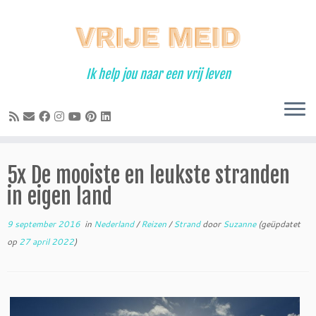
Ga
naar
inhoud
Ik help jou naar een vrij leven
5x De mooiste en leukste stranden
in eigen land
9 september 2016
in
Nederland
/
Reizen
/
Strand
door
Suzanne
(geüpdatet
op
27 april 2022
)