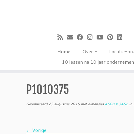
Ga
naar
inhoud
Home
Over
Locatie-on
10 lessen na 10 jaar onderneme
P1010375
Gepubliceerd
23 augustus 2016
met dimensies
4608 × 3456
in
5
← Vorige