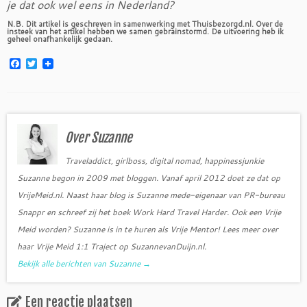
je dat ook wel eens in Nederland?
N.B. Dit artikel is geschreven in samenwerking met Thuisbezorgd.nl. Over de
insteek van het artikel hebben we samen gebrainstormd. De uitvoering heb ik
geheel onafhankelijk gedaan.
F
T
a
w
c
i
e
t
b
t
o
e
o
r
Over Suzanne
k
Traveladdict, girlboss, digital nomad, happinessjunkie
Suzanne begon in 2009 met bloggen. Vanaf april 2012 doet ze dat op
VrijeMeid.nl. Naast haar blog is Suzanne mede-eigenaar van PR-bureau
Snappr en schreef zij het boek Work Hard Travel Harder. Ook een Vrije
Meid worden? Suzanne is in te huren als Vrije Mentor! Lees meer over
haar Vrije Meid 1:1 Traject op SuzannevanDuijn.nl.
Bekijk alle berichten van Suzanne
→
Een reactie plaatsen