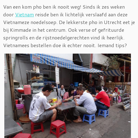
Van een kom pho ben ik nooit weg! Sinds ik zes weken
door
Vietnam
reisde ben ik lichtelijk verslaafd aan deze
Vietnameze noedelsoep. De lekkerste pho in Utrecht eet je
bij Kimmade in het centrum. Ook verse of gefrituurde
springrolls en de rijstnoedelgerechten vind ik heerlijk.
Vietnamees bestellen doe ik echter nooit. Iemand tips?