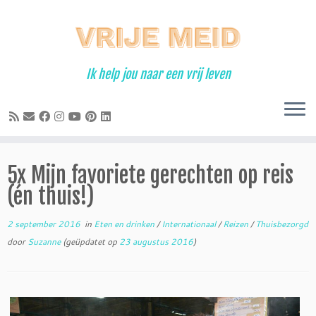
Ga
naar
inhoud
Ik help jou naar een vrij leven
5x Mijn favoriete gerechten op reis
(én thuis!)
2 september 2016
in
Eten en drinken
/
Internationaal
/
Reizen
/
Thuisbezorgd
door
Suzanne
(geüpdatet op
23 augustus 2016
)