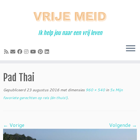
Ga
naar
inhoud
Ik help jou naar een vrij leven
Pad Thai
Gepubliceerd
23 augustus 2016
met dimensies
960 × 540
in
5x Mijn
favoriete gerechten op reis (én thuis!)
.
← Vorige
Volgende →