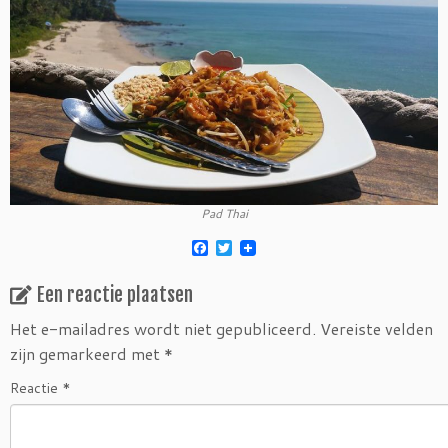
Pad Thai
F
T
a
w
c
i
Een reactie plaatsen
e
t
b
t
o
e
Het e-mailadres wordt niet gepubliceerd.
Vereiste velden
o
r
zijn gemarkeerd met
*
k
Reactie
*