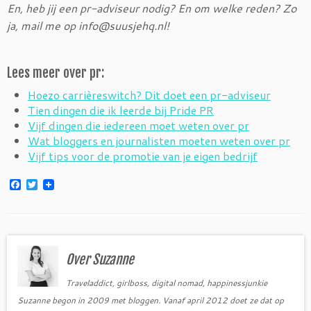
En, heb jij een pr-adviseur nodig? En om welke reden? Zo
ja, mail me op info@suusjehq.nl!
Lees meer over pr:
Hoezo carrièreswitch? Dit doet een pr-adviseur
Tien dingen die ik leerde bij Pride PR
Vijf dingen die iedereen moet weten over pr
Wat bloggers en journalisten moeten weten over pr
Vijf tips voor de promotie van je eigen bedrijf
F
T
a
w
c
i
e
t
b
t
o
e
o
r
Over Suzanne
k
Traveladdict, girlboss, digital nomad, happinessjunkie
Suzanne begon in 2009 met bloggen. Vanaf april 2012 doet ze dat op