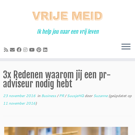
Ga
naar
inhoud
Ik help jou naar een vrij leven
3x Redenen waarom jij een pr-
adviseur nodig hebt
23 november 2016
in
Business
/
PR
/
SuusjeHQ
door
Suzanne
(geüpdatet op
11 november 2016
)