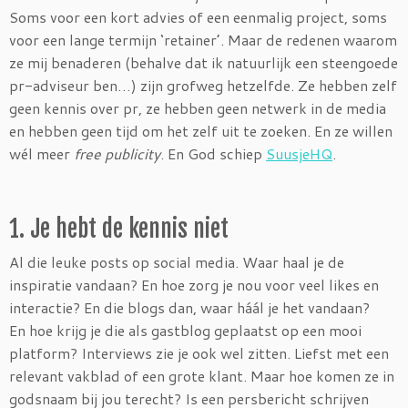
Soms voor een kort advies of een eenmalig project, soms
voor een lange termijn ‘retainer’. Maar de redenen waarom
ze mij benaderen (behalve dat ik natuurlijk een steengoede
pr-adviseur ben…) zijn grofweg hetzelfde. Ze hebben zelf
geen kennis over pr, ze hebben geen netwerk in de media
en hebben geen tijd om het zelf uit te zoeken. En ze willen
wél meer
free publicity
. En God schiep
SuusjeHQ
.
1. Je hebt de kennis niet
Al die leuke posts op social media. Waar haal je de
inspiratie vandaan? En hoe zorg je nou voor veel likes en
interactie? En die blogs dan, waar háál je het vandaan?
En hoe krijg je die als gastblog geplaatst op een mooi
platform? Interviews zie je ook wel zitten. Liefst met een
relevant vakblad of een grote klant. Maar hoe komen ze in
godsnaam bij jou terecht? Is een persbericht schrijven