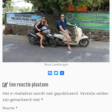
Nusa Lembongan
F
T
a
w
c
i
Een reactie plaatsen
e
t
b
t
o
e
Het e-mailadres wordt niet gepubliceerd.
Vereiste velden
o
r
zijn gemarkeerd met
*
k
Reactie
*