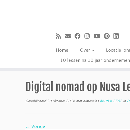
Ga
naar
inhoud
Home
Over
Locatie-on
10 lessen na 10 jaar onderneme
Digital nomad op Nusa 
Gepubliceerd
30 oktober 2016
met dimensies
4608 × 2592
in
Di
← Vorige