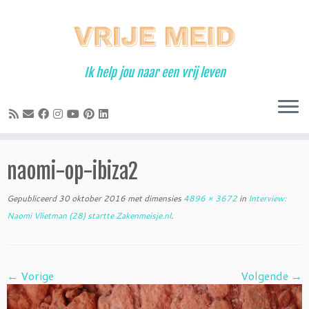
Ga
naar
inhoud
Ik help jou naar een vrij leven
naomi-op-ibiza2
Gepubliceerd
30 oktober 2016
met dimensies
4896 × 3672
in
Interview:
Naomi Vlietman (28) startte Zakenmeisje.nl
.
← Vorige
Volgende →