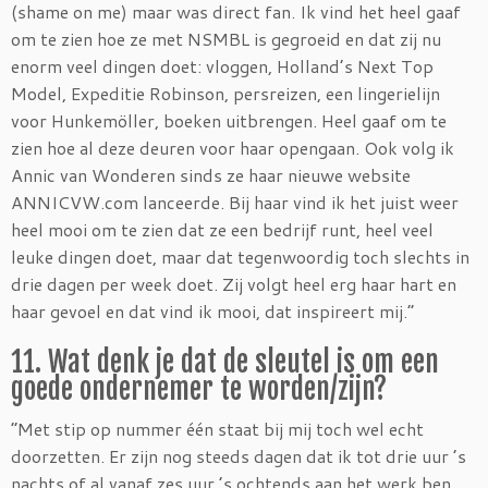
(shame on me) maar was direct fan. Ik vind het heel gaaf
om te zien hoe ze met NSMBL is gegroeid en dat zij nu
enorm veel dingen doet: vloggen, Holland’s Next Top
Model, Expeditie Robinson, persreizen, een lingerielijn
voor Hunkemöller, boeken uitbrengen. Heel gaaf om te
zien hoe al deze deuren voor haar opengaan. Ook volg ik
Annic van Wonderen sinds ze haar nieuwe website
ANNICVW.com lanceerde. Bij haar vind ik het juist weer
heel mooi om te zien dat ze een bedrijf runt, heel veel
leuke dingen doet, maar dat tegenwoordig toch slechts in
drie dagen per week doet. Zij volgt heel erg haar hart en
haar gevoel en dat vind ik mooi, dat inspireert mij.”
11. Wat denk je dat de sleutel is om een
goede ondernemer te worden/zijn?
“Met stip op nummer één staat bij mij toch wel echt
doorzetten. Er zijn nog steeds dagen dat ik tot drie uur ’s
nachts of al vanaf zes uur ’s ochtends aan het werk ben