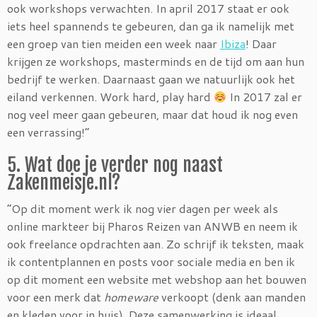
ook workshops verwachten. In april 2017 staat er ook
iets heel spannends te gebeuren, dan ga ik namelijk met
een groep van tien meiden een week naar
Ibiza
! Daar
krijgen ze workshops, masterminds en de tijd om aan hun
bedrijf te werken. Daarnaast gaan we natuurlijk ook het
eiland verkennen. Work hard, play hard
In 2017 zal er
nog veel meer gaan gebeuren, maar dat houd ik nog even
een verrassing!”
5. Wat doe je verder nog naast
Zakenmeisje.nl?
“Op dit moment werk ik nog vier dagen per week als
online markteer bij Pharos Reizen van ANWB en neem ik
ook freelance opdrachten aan. Zo schrijf ik teksten, maak
ik contentplannen en posts voor sociale media en ben ik
op dit moment een website met webshop aan het bouwen
voor een merk dat
homeware
verkoopt (denk aan manden
en kleden voor in huis). Deze samenwerking is ideaal