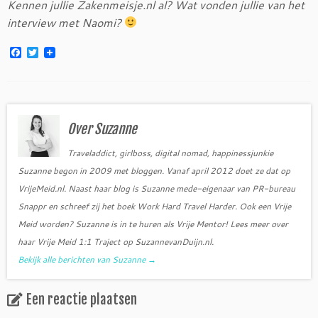
Kennen jullie Zakenmeisje.nl al? Wat vonden jullie van het
interview met Naomi?
F
T
a
w
c
i
e
t
b
t
o
e
o
r
Over Suzanne
k
Traveladdict, girlboss, digital nomad, happinessjunkie
Suzanne begon in 2009 met bloggen. Vanaf april 2012 doet ze dat op
VrijeMeid.nl. Naast haar blog is Suzanne mede-eigenaar van PR-bureau
Snappr en schreef zij het boek Work Hard Travel Harder. Ook een Vrije
Meid worden? Suzanne is in te huren als Vrije Mentor! Lees meer over
haar Vrije Meid 1:1 Traject op SuzannevanDuijn.nl.
Bekijk alle berichten van Suzanne
→
Een reactie plaatsen