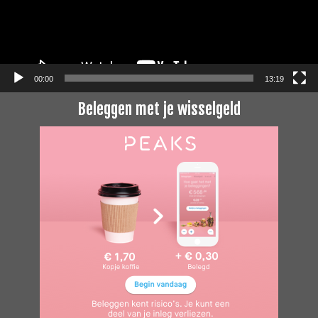
00:00
13:19
Beleggen met je wisselgeld