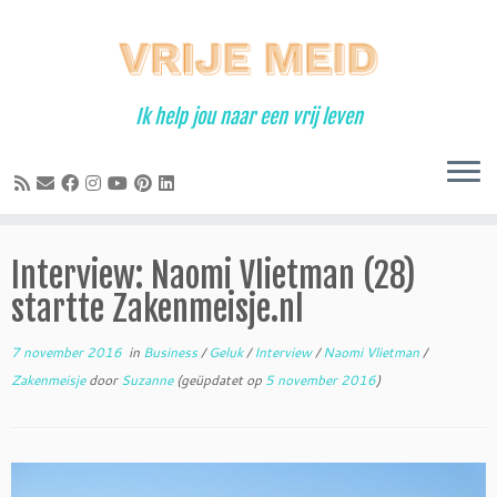
Ga
naar
inhoud
Ik help jou naar een vrij leven
Interview: Naomi Vlietman (28)
startte Zakenmeisje.nl
7 november 2016
in
Business
/
Geluk
/
Interview
/
Naomi Vlietman
/
Zakenmeisje
door
Suzanne
(geüpdatet op
5 november 2016
)