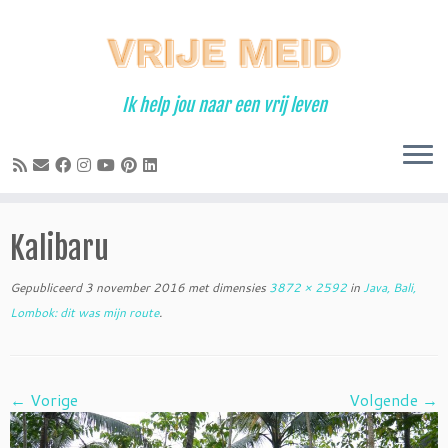
Ga
naar
inhoud
Ik help jou naar een vrij leven
Kalibaru
Gepubliceerd
3 november 2016
met dimensies
3872 × 2592
in
Java, Bali,
Lombok: dit was mijn route
.
← Vorige
Volgende →