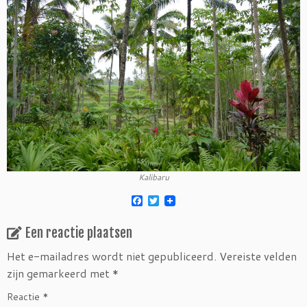
Kalibaru
F
T
a
w
c
i
Een reactie plaatsen
e
t
b
t
o
e
Het e-mailadres wordt niet gepubliceerd.
Vereiste velden
o
r
zijn gemarkeerd met
*
k
Reactie
*