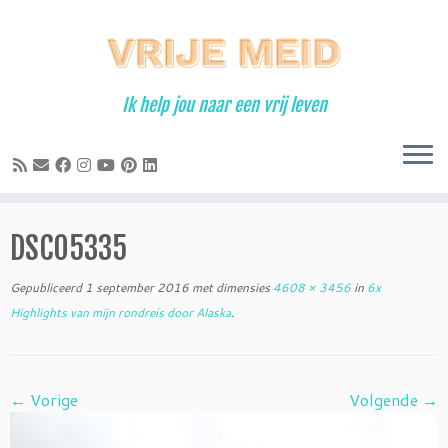
Ga
naar
inhoud
Ik help jou naar een vrij leven
DSC05335
Gepubliceerd
1 september 2016
met dimensies
4608 × 3456
in
6x
Highlights van mijn rondreis door Alaska
.
← Vorige
Volgende →