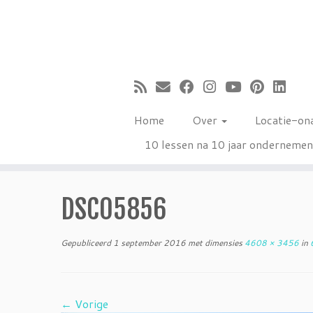
Ga
naar
inhoud
Home
Over
Locatie-on
10 lessen na 10 jaar onderneme
DSC05856
Gepubliceerd
1 september 2016
met dimensies
4608 × 3456
in
6
← Vorige