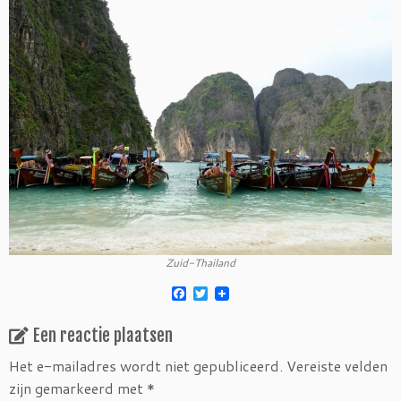
Zuid-Thailand
F
T
a
w
c
i
Een reactie plaatsen
e
t
b
t
o
e
Het e-mailadres wordt niet gepubliceerd.
Vereiste velden
o
r
zijn gemarkeerd met
*
k