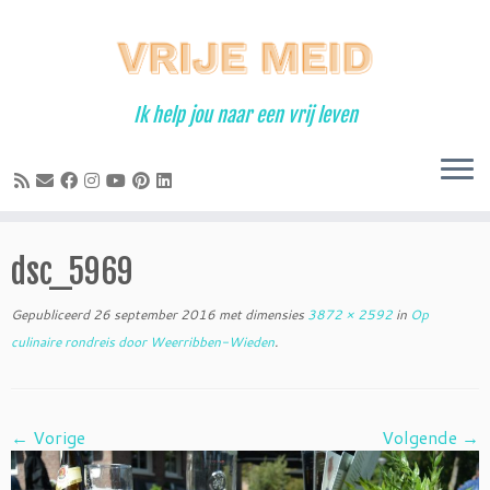
Ga
naar
inhoud
Ik help jou naar een vrij leven
dsc_5969
Gepubliceerd
26 september 2016
met dimensies
3872 × 2592
in
Op
culinaire rondreis door Weerribben-Wieden
.
← Vorige
Volgende →